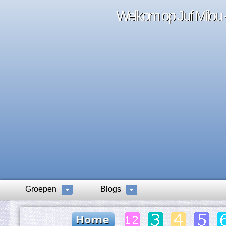
Welkom op Juf Milou -
Groepen
Blogs