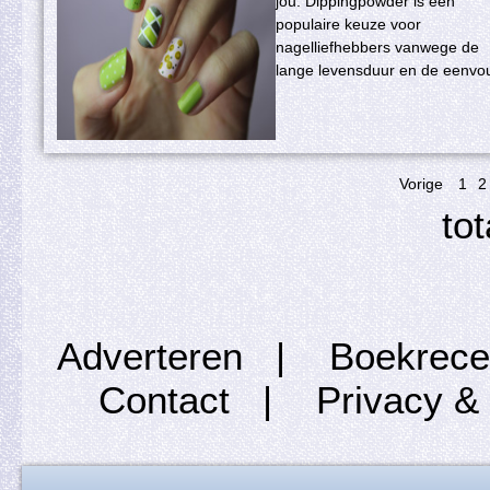
jou. Dippingpowder is een
populaire keuze voor
nagelliefhebbers vanwege de
lange levensduur en de eenvou
Vorige
1
2
tot
Adverteren
|
Boekrece
Contact
|
Privacy &