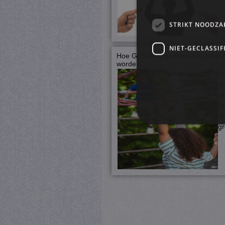
STRIKT NOODZA
NIET-GECLASSIF
Hoe GPS-horloge kinderen helpt ze
worden
In
di
ze
fi
st
gr
S
Strikt noodzakelijke cookie
website kan niet goed worde
Pr
Naam
D
CookieScriptConsent
Co
ju