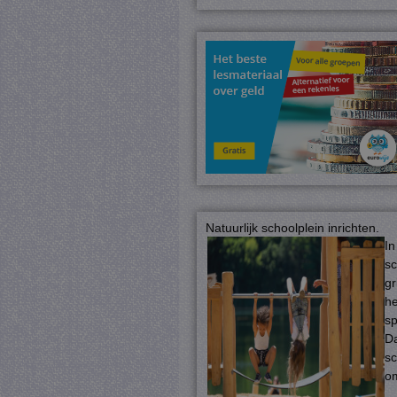
Natuurlijk schoolplein inrichten.
In
sc
gr
he
sp
Da
s
o