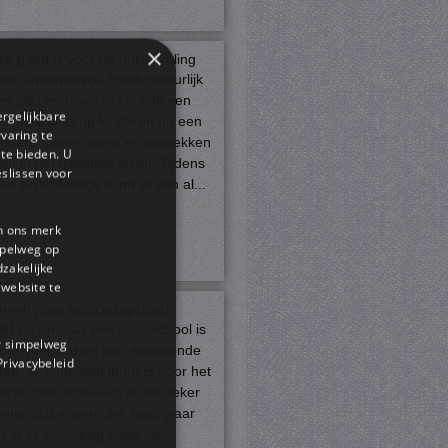
×
zo goed is voor de ontwikkeling
en kinderfeestje draait natuurlijk
m plezier, maar het is ook een
ergelijkbare
oment waarop kinderen op een
rvaring te
ndere manier leren en ontdekken
 te bieden. U
an in het dagelijks leven. Tijdens
slissen voor
en actief feestje komt er van al...
en ons merk
impelweg op
dzakelijke
website te
 binnen jouw postcodegebied
et kiezen van een basisschool is
or simpelweg
oor veel ouders een spannende
 Privacybeleid
tap. Je kind gaat immers voor het
erst naar school en je wilt zeker
eten dat je een plek kiest waar
ij of zij zich veilig voelt, go...