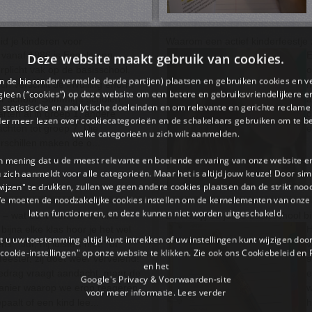
id je kinderen voor
Waarom een actief kinderfeestje 
 vanaf 1986 is Engels een
E
Deze website maakt gebruik van cookies.
rplicht vak op de basisschool.
o
en de hieronder vermelde derde partijen) plaatsen en gebruiken cookies en v
ch verschilt de invulling enorm
m
ieën (“cookies”) op deze website om een ​​betere en gebruiksvriendelijkere e
r school. Sommige scholen
a
 statistische en analytische doeleinden en om relevante en gerichte reclame
arten al in groep 1, andere
d
der meer lezen over cookiecategorieën en de schakelaars gebruiken om te be
chten tot groep 7. Die
e
welke categorieën u zich wilt aanmelden.
rschillen maken de o...
an mening dat u de meest relevante en boeiende ervaring van onze website 
 u zich aanmeldt voor alle categorieën. Maar het is altijd jouw keuze! Door s
wijzen" te drukken, zullen we geen andere cookies plaatsen dan de strikt noo
We moeten de noodzakelijke cookies instellen om de kernelementen van onze 
laten functioneren, en deze kunnen niet worden uitgeschakeld.
 – wat écht werkt in de klas
Zo kies jij de juiste basisschool
 bijna elke klas hoor je het wel
H
 u uw toestemming altijd kunt intrekken of uw instellingen kunt wijzigen do
ns: “Juf, hij luistert niet!” of
v
cookie-instellingen" op onze website te klikken. Zie ook ons ​​Cookiebeleid en
eester, zij doet weer vervelend!”
s
en het
drag vraagt aandacht, maar de
e
Google's Privacy & Voorwaarden-site
anier waarop we erop reageren
w
voor meer informatie.
Lees verder
paalt of een kind lee...
h