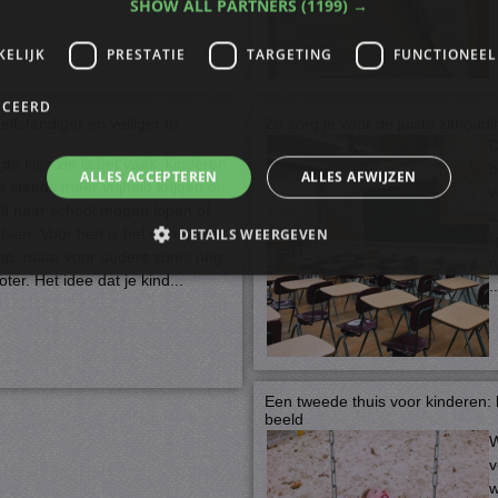
SHOW ALL PARTNERS
(1199) →
KELIJK
PRESTATIE
TARGETING
FUNCTIONEEL
ICEERD
lfstandiger én veiliger te
Zo zorg je voor de juiste zithoudi
D
 de klas zie ik het vaak, kinderen
b
ALLES ACCEPTEREN
ALLES AFWIJZEN
e steeds meer vrijheid krijgen en
v
lf naar school mogen lopen of
a
etsen. Voor hen is het een grote
DETAILS WEERGEVEN
l
ap, maar voor ouders soms nog
n
oter. Het idee dat je kind...
..
trikt noodzakelijk
Prestatie
Targeting
Functioneel
Niet-geclassificee
s maken de kernfunctionaliteiten van de website mogelijk, zoals gebruikersaanmelding
n gebruikt zonder de strikt noodzakelijke cookies.
Een tweede thuis voor kinderen: 
ovider
/
beeld
Vervaldatum
Omschrijving
omein
W
4 weken 2
Deze cookie wordt gebruikt door de Cookie-Script.
okieScript
v
dagen
cookievoorkeuren van bezoekers te onthouden. De 
f-milou.nl
w
Script.com is noodzakelijk om correct te werken.