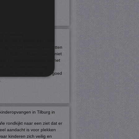
ng in de klas
e school is alweer een tijdje
ezig, en dat betekent veel zitten
oor kinderen. Maar zitten is niet
ltijd zo vanzelfsprekend als het
ijkt. Een juiste zithouding is
amelijk heel belangrijk om goed
.
rd
 en accountbeheer. De
kinderopvangen in Tilburg in
ie rondkijkt naar een ziet dat er
com-service om de
eel aandacht is voor plekken
cookie-banner van Cookie-
aar kinderen zich veilig en