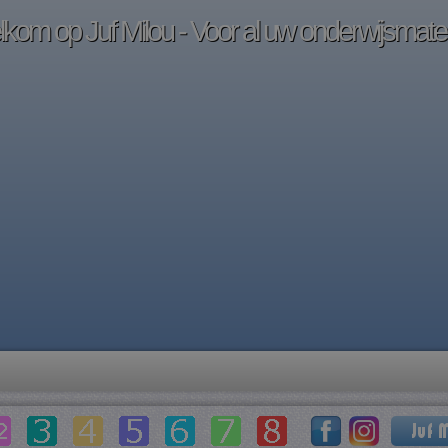
kom op Juf Milou - Voor al uw onderwijsmater