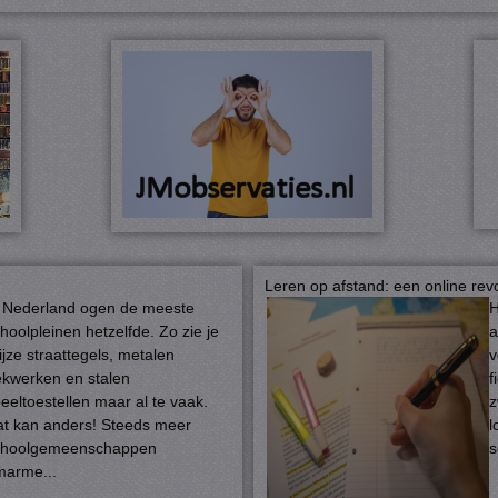
Leren op afstand: een online rev
 Nederland ogen de meeste
H
hoolpleinen hetzelfde. Zo zie je
a
ijze straattegels, metalen
v
kwerken en stalen
f
eeltoestellen maar al te vaak.
z
t kan anders! Steeds meer
l
choolgemeenschappen
s
marme...