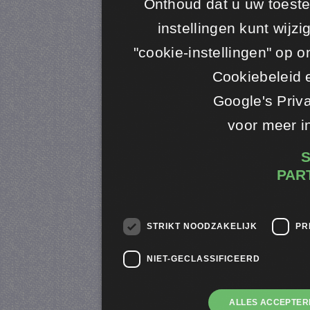
Onthoud dat u uw toeste
instellingen kunt wijz
"cookie-instellingen" op o
​​Cookiebeleid
Google's Priv
voor meer i
PAR
STRIKT NOODZAKELIJK
PR
NIET-GECLASSIFICEERD
ALLES ACCEPTER