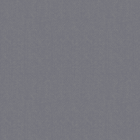
_gid
1 d
Google LLC
.juf-milou.nl
crawlprotecttag
juf-milou.nl
1 d
_ga
1 ja
Google LLC
maa
.juf-milou.nl