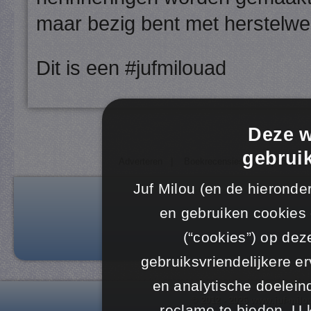
maar bezig bent met herstelw
Dit is een #jufmilouad
Deze w
gebruik
Adverteren
|
Boekrecensies
|
Sponsor Ju
Juf Milou (en de hieronde
en gebruiken cookies 
(“cookies”) op dez
gebruiksvriendelijkere er
en analytische doelein
© 2012 - 2026 www.juf-milo
reclame te bieden. U 