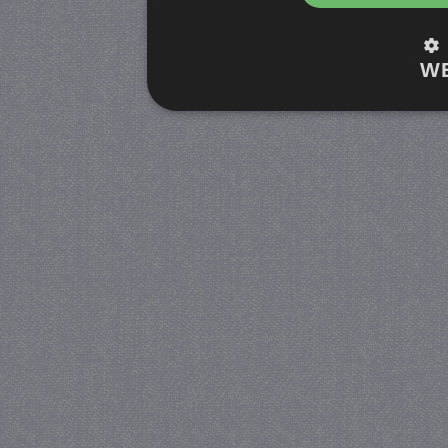
W
Strikt noodzakelijk
Prestatie
Strikt noodzakelijke cookies maken de kernfunctionalite
accountbeheer. De website kan niet goed worden gebruik
Provider /
Naam
Verval
Domein
CookieScriptConsent
4 wek
CookieScript
dag
juf-milou.nl