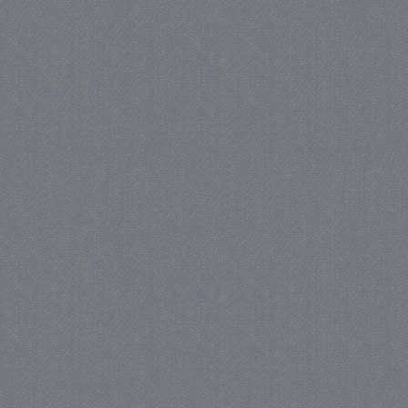
_gat
57 sec
Google LLC
.juf-milou.nl
_GRECAPTCHA
5 maan
Google LLC
wek
www.google.com