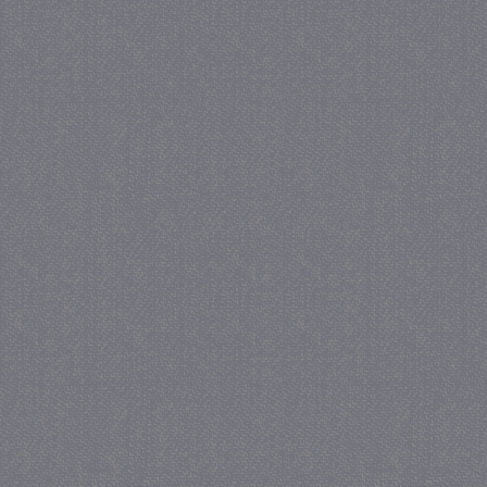
PHPSESSID
Ses
PHP.net
juf-milou.nl