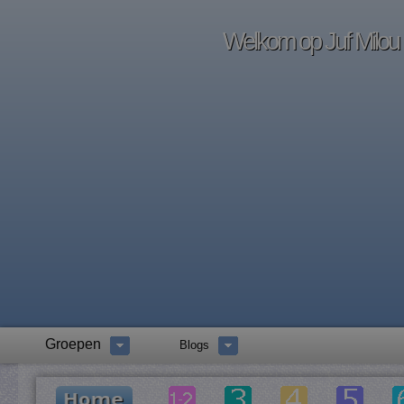
Welkom op Juf Milou -
Groepen
Blogs