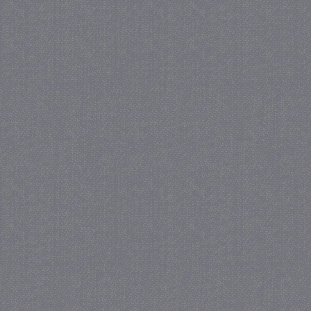
Inc.
www.juf-
milou.nl
__gads
Google LLC
.juf-milou.nl
_ga_FS54F802GF
.juf-milou.nl
1 jaar 1
maand
FCCDCF
.juf-milou.nl
1 jaar
IDE
Google LLC
.doubleclick.net