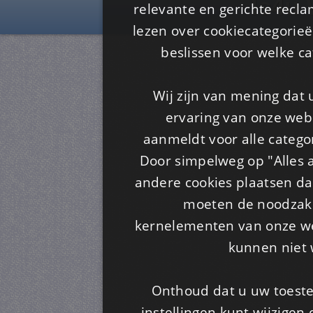
Is4u
relevante en gerichte recl
lezen over cookiecategorie
beslissen voor welke ca
Wij zijn van mening dat
ervaring van onze webs
aanmeldt voor alle categor
Door simpelweg op "Alles a
andere cookies plaatsen dan
moeten de noodzakel
kernelementen van onze web
kunnen niet 
Onthoud dat u uw toeste
instellingen kunt wijzigen