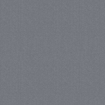
_GRECAPTCHA
5 maa
Google LLC
we
www.google.com
_gid
1 
Google LLC
.juf-milou.nl
crawlprotecttag
juf-milou.nl
1 
_ga
1 j
Google LLC
ma
.juf-milou.nl