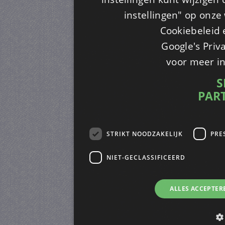
instellingen" op onze w
Cookiebeleid 
Google's Priv
voor meer i
S
PAR
STRIKT NOODZAKELIJK
PRE
NIET-GECLASSIFICEERD
ALLES ACCEPTER