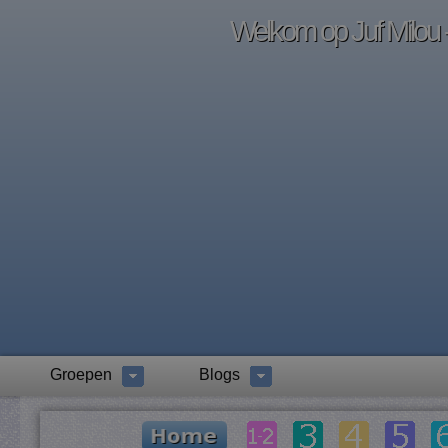
Welkom op Juf Milou -
Groepen
Blogs