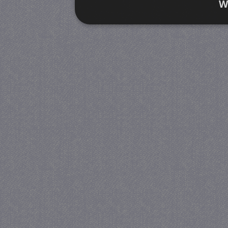
W
Strikt noodzakelijk
Prestatie
Strikt noodzakelijke cookies maken de kernfunctiona
accountbeheer. De website kan niet goed worden geb
Provider
/
Naam
Verva
Domein
CookieScriptConsent
4 we
CookieScript
da
juf-milou.nl
PHPSESSID
Se
PHP.net
juf-milou.nl