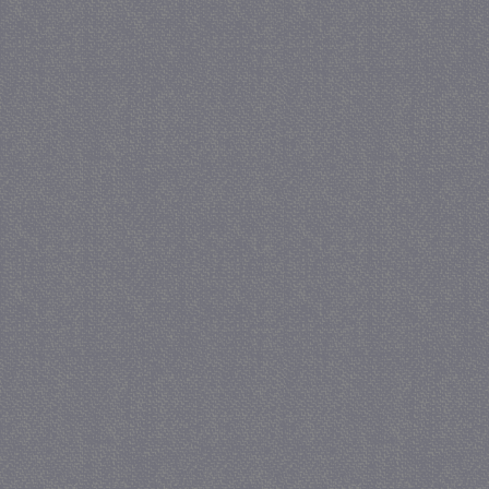
_gat
57 se
Google LLC
.juf-milou.nl