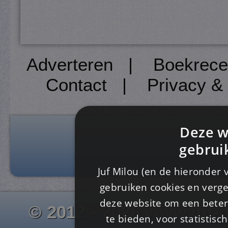
Adverteren
|
Boekrece
Contact
|
Privacy &
Deze w
gebrui
Juf Milou (en de hieronder 
gebruiken cookies en verge
deze website om een ​​beter
© 2012 - 2026 www.juf-m
te bieden, voor statistis