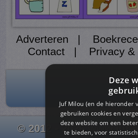
Adverteren
|
Boekrece
Contact
|
Privacy &
Deze w
gebrui
Juf Milou (en de hieronder 
gebruiken cookies en verge
deze website om een ​​beter
© 2012 - 2026 www.juf-m
te bieden, voor statistis