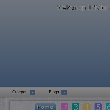
Welkom op Juf Milou -
Groepen
Blogs