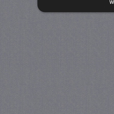
W
Strikt noodzakelijk
Prestatie
Strikt noodzakelijke cookies maken de kernfunctiona
accountbeheer. De website kan niet goed worden geb
Provider
/
Naam
Verva
Domein
CookieScriptConsent
4 we
CookieScript
da
juf-milou.nl
PHPSESSID
Se
PHP.net
juf-milou.nl