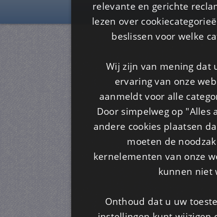
Is4u
relevante en gerichte recl
lezen over cookiecategorie
beslissen voor welke ca
Wij zijn van mening dat
ervaring van onze webs
aanmeldt voor alle categor
Door simpelweg op "Alles a
andere cookies plaatsen dan
moeten de noodzakel
kernelementen van onze web
kunnen niet 
Onthoud dat u uw toeste
instellingen kunt wijzigen