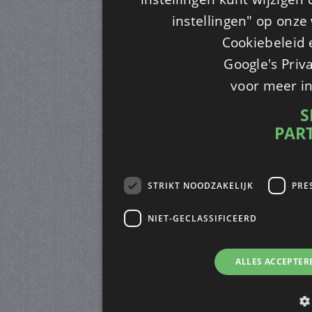
instellingen" op onze w
Cookiebeleid 
Google's Priv
voor meer i
S
PAR
STRIKT NOODZAKELIJK
PRE
NIET-GECLASSIFICEERD
ALLES ACCEPTER