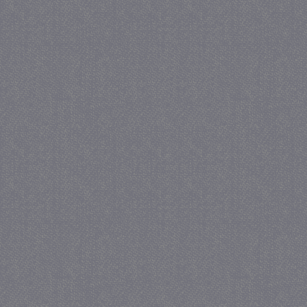
_gat
57 se
Google LLC
.juf-milou.nl