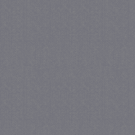
_GRECAPTCHA
5 maa
Google LLC
we
www.google.com
_gid
1 
Google LLC
.juf-milou.nl
crawlprotecttag
juf-milou.nl
1 
_ga
1 j
Google LLC
ma
.juf-milou.nl