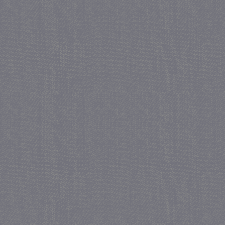
_gat
57 se
Google LLC
.juf-milou.nl