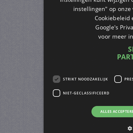
instellingen" op onze w
Cookiebeleid 
Google's Priv
voor meer i
S
PAR
STRIKT NOODZAKELIJK
PRE
NIET-GECLASSIFICEERD
ALLES ACCEPTER