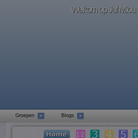
Welkom op Juf Milou -
Groepen
Blogs