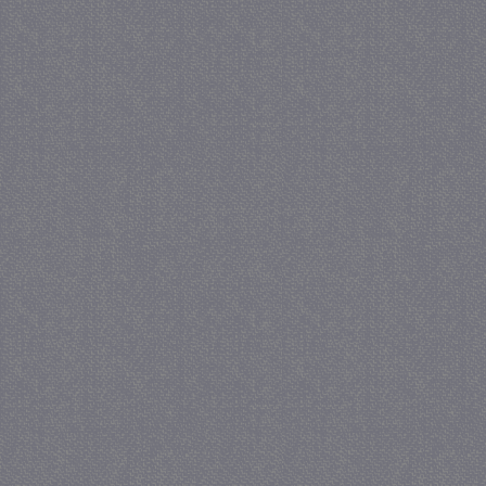
_GRECAPTCHA
5 maa
Google LLC
we
www.google.com
_gid
1 
Google LLC
.juf-milou.nl
crawlprotecttag
juf-milou.nl
1 
_ga
1 j
Google LLC
ma
.juf-milou.nl