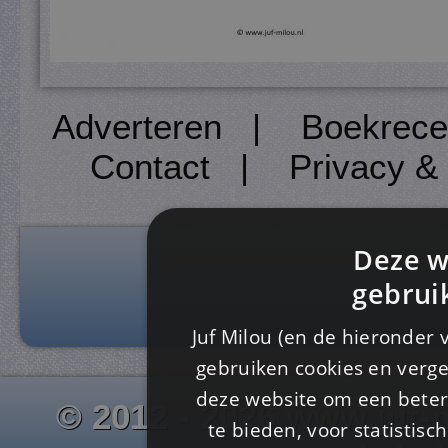
Adverteren
|
Boekrece
Contact
|
Privacy &
Deze w
gebrui
Juf Milou (en de hieronder 
gebruiken cookies en verge
deze website om een ​​beter
© 2012 - 2026 www.juf-m
te bieden, voor statistis