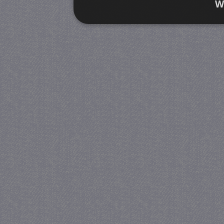
W
Strikt noodzakelijk
Prestatie
Strikt noodzakelijke cookies maken de kernfunctiona
accountbeheer. De website kan niet goed worden geb
Provider
/
Naam
Verva
Domein
CookieScriptConsent
4 we
CookieScript
da
juf-milou.nl
PHPSESSID
Se
PHP.net
juf-milou.nl