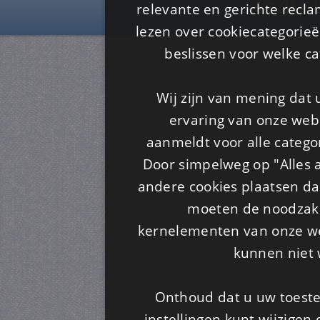
Is4u
relevante en gerichte recl
lezen over cookiecategorie
beslissen voor welke ca
Wij zijn van mening dat
ervaring van onze webs
aanmeldt voor alle categor
Door simpelweg op "Alles a
andere cookies plaatsen dan
moeten de noodzakel
kernelementen van onze web
kunnen niet 
Onthoud dat u uw toeste
instellingen kunt wijzigen