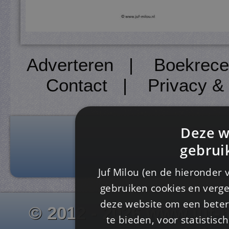
Adverteren
|
Boekrece
Contact
|
Privacy &
Deze w
gebrui
Juf Milou (en de hieronder 
gebruiken cookies en verge
deze website om een ​​beter
© 2012 - 2026 www.juf-m
te bieden, voor statistis