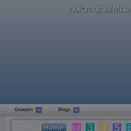
Welkom op Juf Milou -
Groepen
Blogs