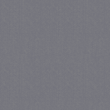
_GRECAPTCHA
5 maa
Google LLC
we
www.google.com
_gid
1 
Google LLC
.juf-milou.nl
crawlprotecttag
juf-milou.nl
1 
_ga
1 j
Google LLC
ma
.juf-milou.nl