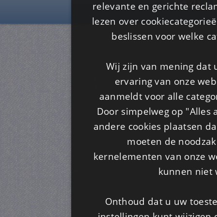
Is4u
relevante en gerichte recl
lezen over cookiecategorie
beslissen voor welke ca
Wij zijn van mening dat
ervaring van onze webs
aanmeldt voor alle categor
Door simpelweg op "Alles a
andere cookies plaatsen dan
moeten de noodzakel
kernelementen van onze web
kunnen niet 
Onthoud dat u uw toeste
instellingen kunt wijzigen