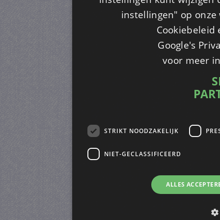
instellingen" op onze w
Cookiebeleid 
Google's Priv
voor meer i
S
PAR
STRIKT NOODZAKELIJK
PRE
NIET-GECLASSIFICEERD
ALLES ACCEPTER