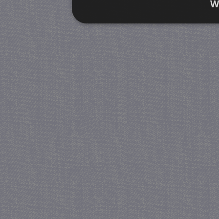
W
Strikt noodzakelijk
Prestatie
Strikt noodzakelijke cookies maken de kernfunctiona
accountbeheer. De website kan niet goed worden geb
Provider
/
Naam
Verva
Domein
CookieScriptConsent
4 we
CookieScript
da
juf-milou.nl
PHPSESSID
Se
PHP.net
juf-milou.nl