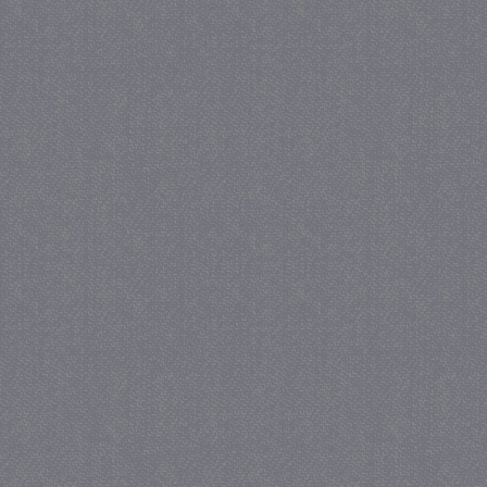
_gat
57 se
Google LLC
.juf-milou.nl