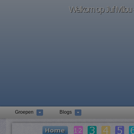
Welkom op Juf Milou -
Groepen
Blogs