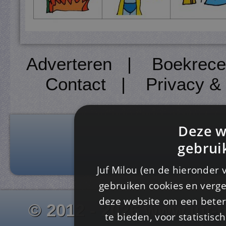
Adverteren
|
Boekrece
Contact
|
Privacy &
Deze w
gebrui
Juf Milou (en de hieronder 
gebruiken cookies en verge
deze website om een ​​beter
© 2012 - 2026 www.juf-m
te bieden, voor statistis