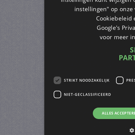
instellingen" op onze w
Cookiebeleid 
Google's Priv
voor meer i
S
PAR
STRIKT NOODZAKELIJK
PRE
NIET-GECLASSIFICEERD
ALLES ACCEPTER