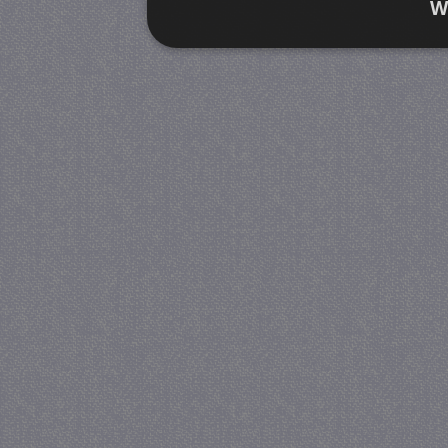
W
Strikt noodzakelijk
Prestatie
Strikt noodzakelijke cookies maken de kernfunctiona
accountbeheer. De website kan niet goed worden geb
Provider
/
Naam
Verva
Domein
CookieScriptConsent
4 we
CookieScript
da
juf-milou.nl
PHPSESSID
Se
PHP.net
juf-milou.nl