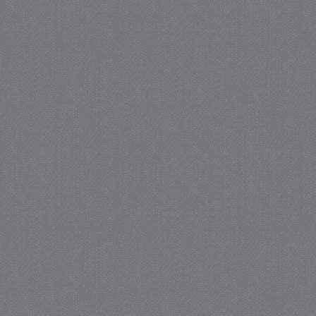
_gat
57 se
Google LLC
.juf-milou.nl