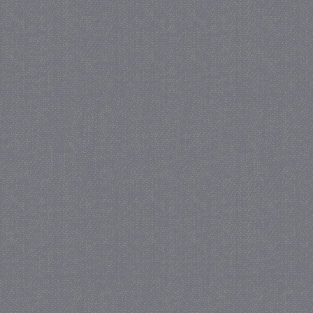
_GRECAPTCHA
5 maa
Google LLC
we
www.google.com
_gid
1 
Google LLC
.juf-milou.nl
crawlprotecttag
juf-milou.nl
1 
_ga
1 j
Google LLC
ma
.juf-milou.nl