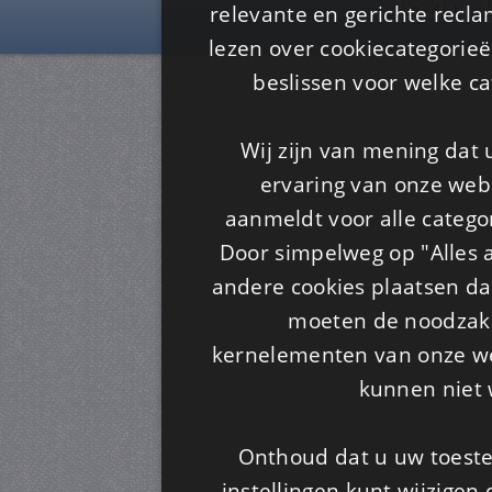
Is4u
relevante en gerichte recl
lezen over cookiecategorie
beslissen voor welke ca
Wij zijn van mening dat
ervaring van onze webs
aanmeldt voor alle categor
Door simpelweg op "Alles a
andere cookies plaatsen dan
moeten de noodzakel
kernelementen van onze web
kunnen niet 
Onthoud dat u uw toeste
instellingen kunt wijzigen