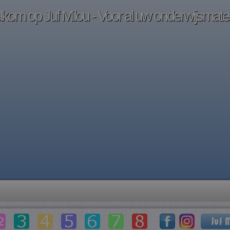
kom op Juf Milou - Voor al uw onderwijsmater