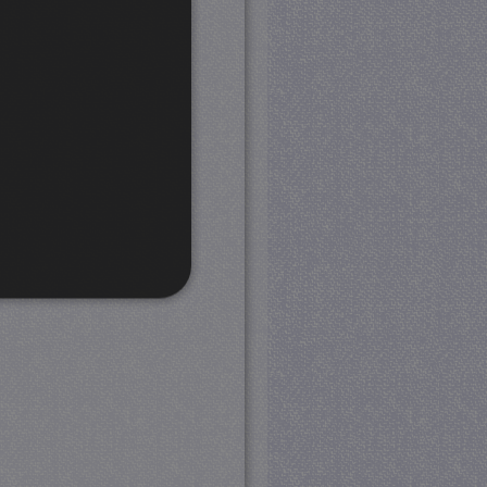
rd
 en accountbeheer. De
com-service om de