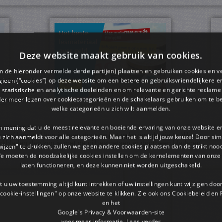
Deze website maakt gebruik van cookies.
en de hieronder vermelde derde partijen) plaatsen en gebruiken cookies en v
ieën (“cookies”) op deze website om een ​​betere en gebruiksvriendelijkere e
 statistische en analytische doeleinden en om relevante en gerichte reclame
der meer lezen over cookiecategorieën en de schakelaars gebruiken om te be
welke categorieën u zich wilt aanmelden.
an mening dat u de meest relevante en boeiende ervaring van onze website 
pdf bestand kun je doen door op het gekozen plaatje te klikken.
 u zich aanmeldt voor alle categorieën. Maar het is altijd jouw keuze! Door s
rkbladen dan kun je met de pijltjestoetsen er doorheen bladeren.
wijzen" te drukken, zullen we geen andere cookies plaatsen dan de strikt noo
We moeten de noodzakelijke cookies instellen om de kernelementen van onze 
laten functioneren, en deze kunnen niet worden uitgeschakeld.
 u uw toestemming altijd kunt intrekken of uw instellingen kunt wijzigen do
cookie-instellingen" op onze website te klikken. Zie ook ons ​​Cookiebeleid en
en het
Google's Privacy & Voorwaarden-site
voor meer informatie.
Lees verder