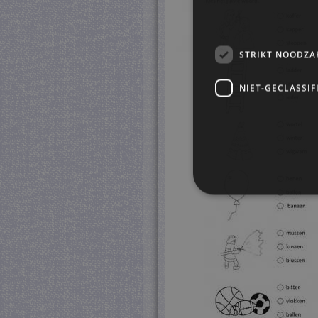
STRIKT NOODZA
NIET-GECLASSIF
S
Strikt noodzakelijke cookie
website kan niet goed worde
Pr
Naam
D
CookieScriptConsent
Co