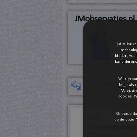
Juf Milou (
technolog
bieden, voor
kunt hieron
Wij zijn v
Downloaden van een 
krijgt als
Zijn er meerdere we
"Alles af
cookies. 
Onthoud dat
op de optie "