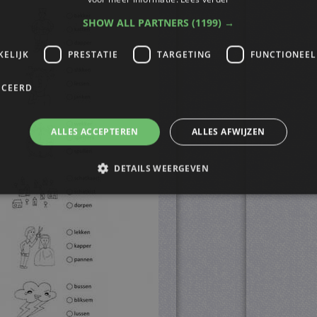
SHOW ALL PARTNERS
(1199) →
KELIJK
PRESTATIE
TARGETING
FUNCTIONEEL
ICEERD
ALLES ACCEPTEREN
ALLES AFWIJZEN
DETAILS WEERGEVEN
trikt noodzakelijk
Prestatie
Targeting
Functioneel
Niet-geclassificee
s maken de kernfunctionaliteiten van de website mogelijk, zoals gebruikersaanmelding
n gebruikt zonder de strikt noodzakelijke cookies.
ovider
/
Vervaldatum
Omschrijving
omein
4 weken 2
Deze cookie wordt gebruikt door de Cookie-Script.
okieScript