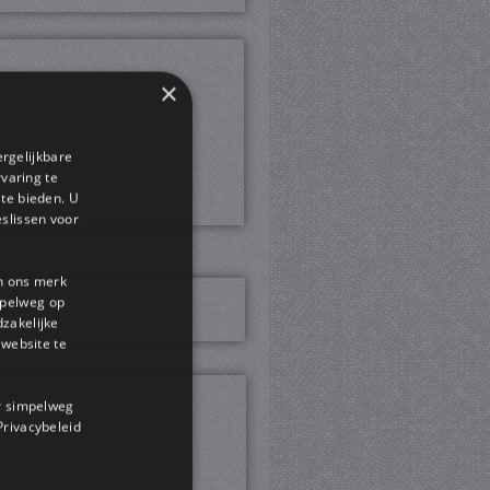
×
ergelijkbare
rvaring te
 te bieden. U
slissen voor
en ons merk
impelweg op
dzakelijke
website te
or simpelweg
 Privacybeleid