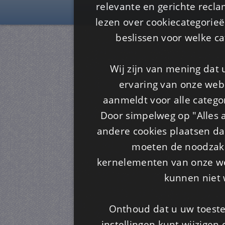
Is4u
relevante en gerichte recl
lezen over cookiecategorie
beslissen voor welke ca
Wij zijn van mening dat
ervaring van onze webs
aanmeldt voor alle categor
Door simpelweg op "Alles a
andere cookies plaatsen dan
moeten de noodzakel
kernelementen van onze web
kunnen niet 
Onthoud dat u uw toeste
instellingen kunt wijzigen