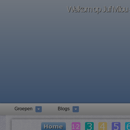
Welkom op Juf Milou -
Groepen
Blogs