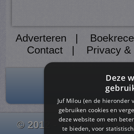
Adverteren
|
Boekrece
Contact
|
Privacy &
Deze w
gebrui
Juf Milou (en de hieronder 
gebruiken cookies en verge
deze website om een ​​beter
© 2012 - 2026 www.juf-m
te bieden, voor statistis