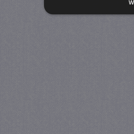
W
Strikt noodzakelijk
Prestatie
Strikt noodzakelijke cookies maken de kernfunctiona
accountbeheer. De website kan niet goed worden geb
Provider
/
Naam
Verva
Domein
CookieScriptConsent
4 we
CookieScript
da
juf-milou.nl
PHPSESSID
Se
PHP.net
juf-milou.nl