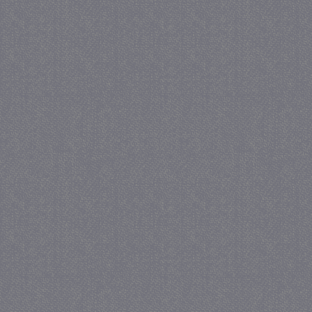
_GRECAPTCHA
5 maa
Google LLC
we
www.google.com
_gid
1 
Google LLC
.juf-milou.nl
crawlprotecttag
juf-milou.nl
1 
_ga
1 j
Google LLC
ma
.juf-milou.nl