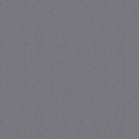
_gat
57 se
Google LLC
.juf-milou.nl