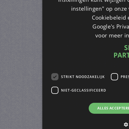
instellingen" op onze w
Cookiebeleid 
Google's Priv
voor meer i
S
PAR
STRIKT NOODZAKELIJK
PRE
NIET-GECLASSIFICEERD
ALLES ACCEPTER