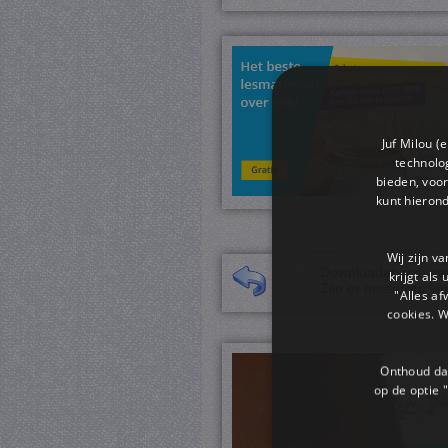
Juf Milou (
technolog
bieden, voor
kunt hieron
Wij zijn v
Downloaden van een 
krijgt als
Zijn er meerdere we
"Alles af
cookies. 
Onthoud dat
op de optie "