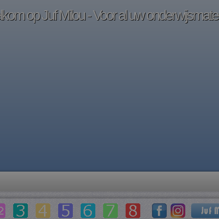
kom op Juf Milou - Voor al uw onderwijsmater