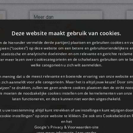
Deze website maakt gebruik van cookies.
en de hieronder vermelde derde partijen) plaatsen en gebruiken cookies en v
ieën (“cookies”) op deze website om een ​​betere en gebruiksvriendelijkere e
 statistische en analytische doeleinden en om relevante en gerichte reclame
der meer lezen over cookiecategorieën en de schakelaars gebruiken om te be
welke categorieën u zich wilt aanmelden.
an mening dat u de meest relevante en boeiende ervaring van onze website 
pdf bestand kun je doen door op het gekozen plaatje te klikken.
 u zich aanmeldt voor alle categorieën. Maar het is altijd jouw keuze! Door s
rkbladen dan kun je met de pijltjestoetsen er doorheen bladeren.
wijzen" te drukken, zullen we geen andere cookies plaatsen dan de strikt noo
We moeten de noodzakelijke cookies instellen om de kernelementen van onze 
laten functioneren, en deze kunnen niet worden uitgeschakeld.
 u uw toestemming altijd kunt intrekken of uw instellingen kunt wijzigen do
cookie-instellingen" op onze website te klikken. Zie ook ons ​​Cookiebeleid en
en het
Google's Privacy & Voorwaarden-site
voor meer informatie.
Lees verder