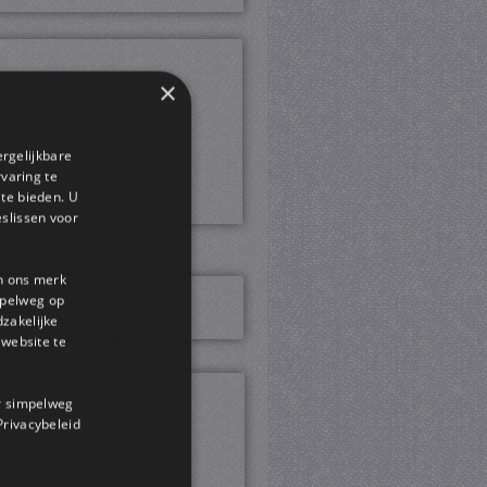
×
ergelijkbare
rvaring te
 te bieden. U
slissen voor
en ons merk
impelweg op
dzakelijke
website te
or simpelweg
 Privacybeleid