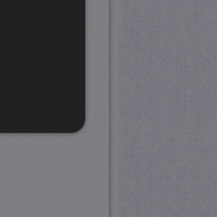
rd
 en accountbeheer. De
com-service om de