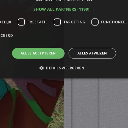
SHOW ALL PARTNERS
(1199) →
KELIJK
PRESTATIE
TARGETING
FUNCTIONEEL
ICEERD
ALLES ACCEPTEREN
ALLES AFWIJZEN
DETAILS WEERGEVEN
trikt noodzakelijk
Prestatie
Targeting
Functioneel
Niet-geclassificee
s maken de kernfunctionaliteiten van de website mogelijk, zoals gebruikersaanmelding
n gebruikt zonder de strikt noodzakelijke cookies.
ovider
/
Vervaldatum
Omschrijving
omein
4 weken 2
Deze cookie wordt gebruikt door de Cookie-Script.
okieScript