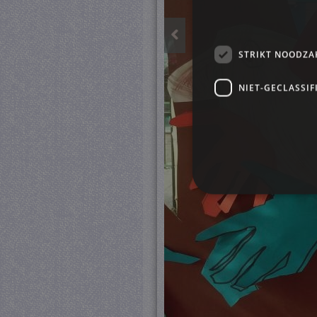
STRIKT NOODZA
NIET-GECLASSIF
S
Strikt noodzakelijke cookie
website kan niet goed worde
Pr
Naam
D
CookieScriptConsent
Co