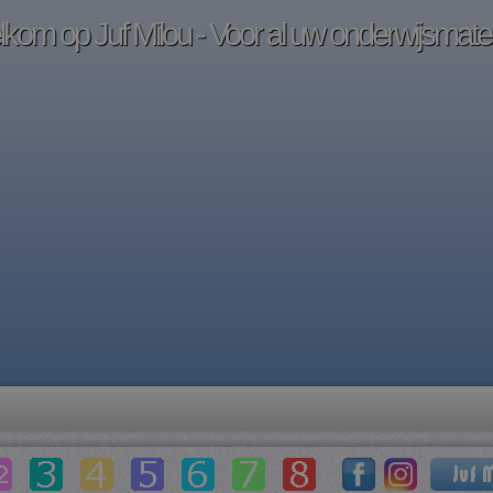
kom op Juf Milou - Voor al uw onderwijsmater