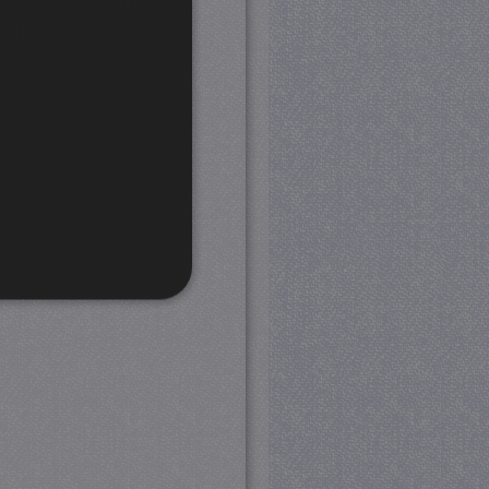
rd
 en accountbeheer. De
com-service om de