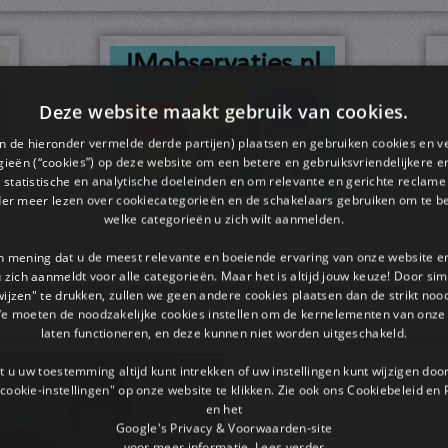
Deze website maakt gebruik van cookies.
en de hieronder vermelde derde partijen) plaatsen en gebruiken cookies en v
ieën (“cookies”) op deze website om een ​​betere en gebruiksvriendelijkere e
 statistische en analytische doeleinden en om relevante en gerichte reclame
der meer lezen over cookiecategorieën en de schakelaars gebruiken om te be
welke categorieën u zich wilt aanmelden.
an mening dat u de meest relevante en boeiende ervaring van onze website 
pdf bestand kun je doen door op het gekozen plaatje te klikken.
 u zich aanmeldt voor alle categorieën. Maar het is altijd jouw keuze! Door s
rkbladen dan kun je met de pijltjestoetsen er doorheen bladeren.
wijzen" te drukken, zullen we geen andere cookies plaatsen dan de strikt noo
We moeten de noodzakelijke cookies instellen om de kernelementen van onze 
laten functioneren, en deze kunnen niet worden uitgeschakeld.
 u uw toestemming altijd kunt intrekken of uw instellingen kunt wijzigen do
cookie-instellingen" op onze website te klikken. Zie ook ons ​​Cookiebeleid en
en het
Google's Privacy & Voorwaarden-site
voor meer informatie.
Lees verder