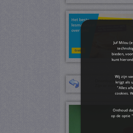
Juf Milou (
technolog
bieden, voor
kunt hieron
Wij zijn v
Downloaden van een 
krijgt als
Zijn er meerdere we
"Alles af
cookies. 
Onthoud dat
op de optie "