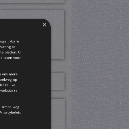
×
ergelijkbare
rvaring te
 te bieden. U
slissen voor
en ons merk
impelweg op
dzakelijke
website te
or simpelweg
 Privacybeleid