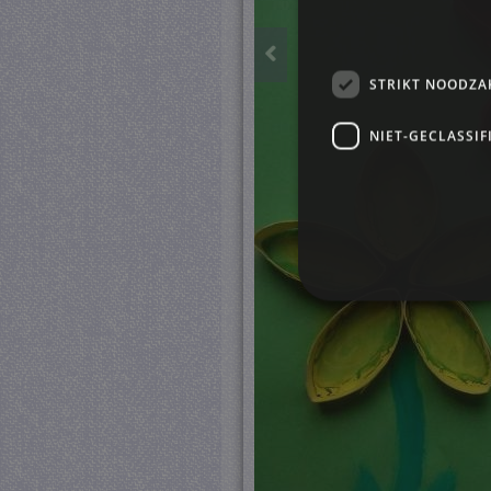
STRIKT NOODZA
NIET-GECLASSIF
S
Strikt noodzakelijke cookie
website kan niet goed worde
Pr
Naam
D
CookieScriptConsent
Co