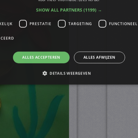
SHOW ALL PARTNERS
(1199) →
KELIJK
PRESTATIE
TARGETING
FUNCTIONEEL
ICEERD
ALLES ACCEPTEREN
ALLES AFWIJZEN
DETAILS WEERGEVEN
trikt noodzakelijk
Prestatie
Targeting
Functioneel
Niet-geclassificee
s maken de kernfunctionaliteiten van de website mogelijk, zoals gebruikersaanmelding
n gebruikt zonder de strikt noodzakelijke cookies.
ovider
/
Vervaldatum
Omschrijving
omein
4 weken 2
Deze cookie wordt gebruikt door de Cookie-Script.
okieScript