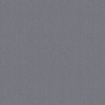
_gat
57 se
Google LLC
.juf-milou.nl