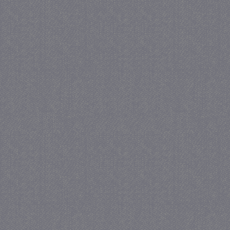
_GRECAPTCHA
5 maa
Google LLC
we
www.google.com
_gid
1 
Google LLC
.juf-milou.nl
crawlprotecttag
juf-milou.nl
1 
_ga
1 j
Google LLC
ma
.juf-milou.nl