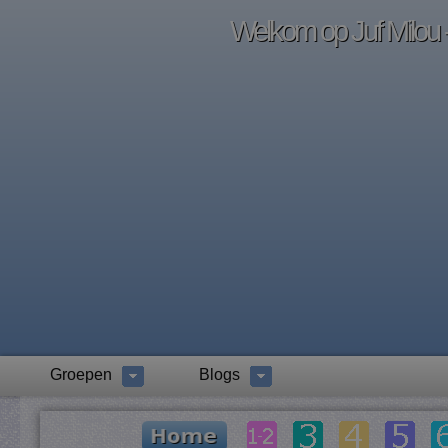
Welkom op Juf Milou -
Groepen
Blogs