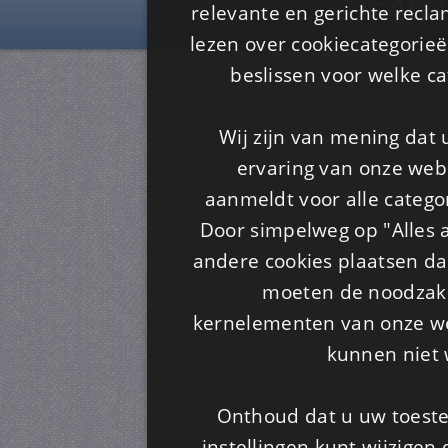
Is4u
relevante en gerichte recl
lezen over cookiecategorie
beslissen voor welke ca
Wij zijn van mening dat
ervaring van onze webs
aanmeldt voor alle categor
Door simpelweg op "Alles a
andere cookies plaatsen dan
moeten de noodzakel
kernelementen van onze web
kunnen niet 
Onthoud dat u uw toeste
instellingen kunt wijzigen