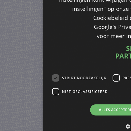
instellingen" op onze w
Cookiebeleid 
Google's Priv
voor meer i
S
PAR
STRIKT NOODZAKELIJK
PRE
NIET-GECLASSIFICEERD
ALLES ACCEPTER