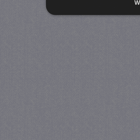
W
Strikt noodzakelijk
Prestatie
Strikt noodzakelijke cookies maken de kernfunctiona
accountbeheer. De website kan niet goed worden geb
Provider
/
Naam
Verva
Domein
CookieScriptConsent
4 we
CookieScript
da
juf-milou.nl
PHPSESSID
Se
PHP.net
juf-milou.nl