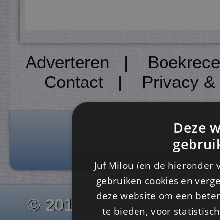
Adverteren
|
Boekrece
Contact
|
Privacy &
Deze w
gebrui
Juf Milou (en de hieronder 
gebruiken cookies en verge
deze website om een ​​beter
© 2012 - 2026 www.juf-m
te bieden, voor statistis