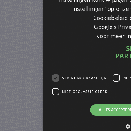
instellingen" op onze w
Cookiebeleid 
Google's Priv
voor meer i
S
PAR
STRIKT NOODZAKELIJK
PRE
NIET-GECLASSIFICEERD
ALLES ACCEPTER