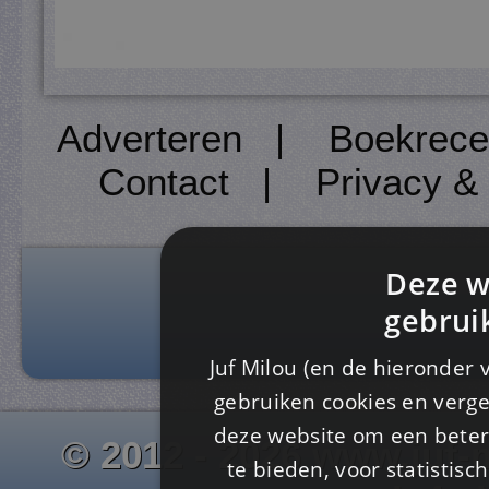
Adverteren
|
Boekrece
Contact
|
Privacy &
Deze w
gebrui
Juf Milou (en de hieronder 
gebruiken cookies en verge
deze website om een ​​beter
© 2012 - 2026 www.juf-m
te bieden, voor statistis