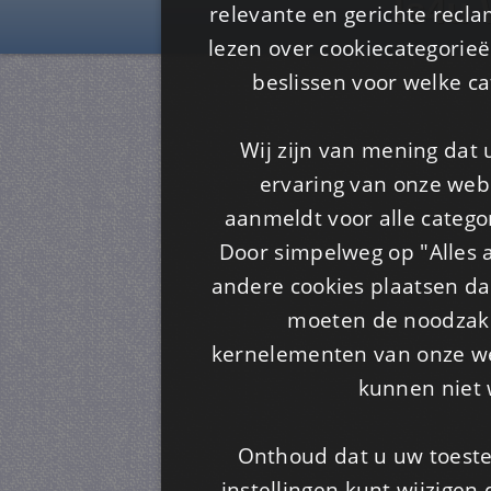
Is4u
relevante en gerichte recl
lezen over cookiecategorie
beslissen voor welke ca
Wij zijn van mening dat
ervaring van onze webs
aanmeldt voor alle categor
Door simpelweg op "Alles a
andere cookies plaatsen dan
moeten de noodzakel
kernelementen van onze web
kunnen niet 
Onthoud dat u uw toeste
instellingen kunt wijzigen