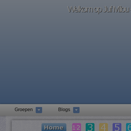
Welkom op Juf Milou -
Groepen
Blogs