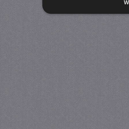
W
Strikt noodzakelijk
Prestatie
Strikt noodzakelijke cookies maken de kernfunctiona
accountbeheer. De website kan niet goed worden geb
Provider
/
Naam
Verva
Domein
CookieScriptConsent
4 we
CookieScript
da
juf-milou.nl
PHPSESSID
Se
PHP.net
juf-milou.nl