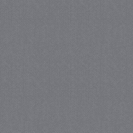
_gat
57 se
Google LLC
.juf-milou.nl