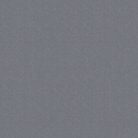
_GRECAPTCHA
5 maa
Google LLC
we
www.google.com
_gid
1 
Google LLC
.juf-milou.nl
crawlprotecttag
juf-milou.nl
1 
_ga
1 j
Google LLC
ma
.juf-milou.nl