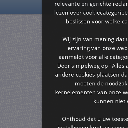
Is4u
relevante en gerichte recl
lezen over cookiecategorie
beslissen voor welke ca
Wij zijn van mening dat
ervaring van onze webs
aanmeldt voor alle categor
Door simpelweg op "Alles a
andere cookies plaatsen dan
moeten de noodzakel
kernelementen van onze web
kunnen niet 
Onthoud dat u uw toeste
instellingen kunt wijzigen