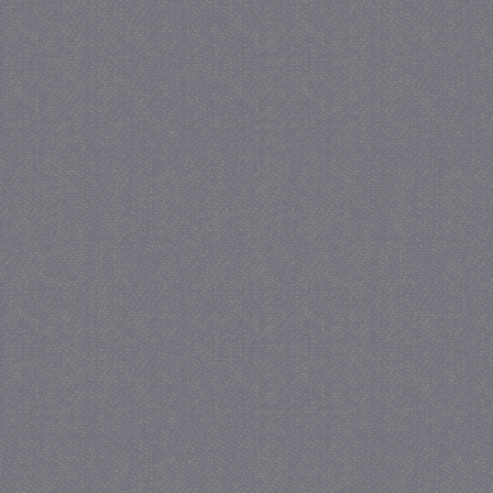
_GRECAPTCHA
5 maa
Google LLC
we
www.google.com
_gid
1 
Google LLC
.juf-milou.nl
crawlprotecttag
juf-milou.nl
1 
_ga
1 j
Google LLC
ma
.juf-milou.nl