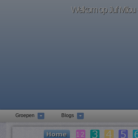
Welkom op Juf Milou -
Groepen
Blogs