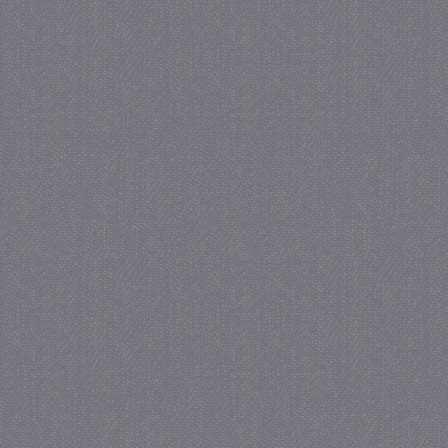
_GRECAPTCHA
5 maa
Google LLC
we
www.google.com
_gid
1 
Google LLC
.juf-milou.nl
crawlprotecttag
juf-milou.nl
1 
_ga
1 j
Google LLC
ma
.juf-milou.nl