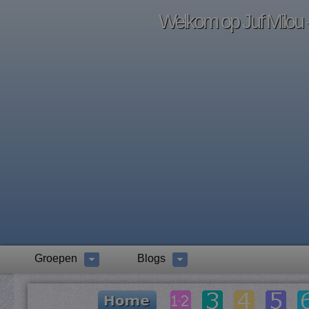
Welkom op Juf Milou -
Groepen
Blogs