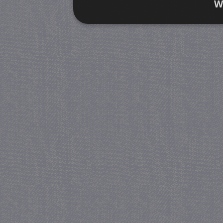
W
Strikt noodzakelijk
Prestatie
Strikt noodzakelijke cookies maken de kernfunctiona
accountbeheer. De website kan niet goed worden geb
Provider
/
Naam
Verva
Domein
CookieScriptConsent
4 we
CookieScript
da
juf-milou.nl
PHPSESSID
Se
PHP.net
juf-milou.nl