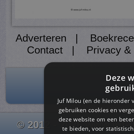
Adverteren
|
Boekrece
Contact
|
Privacy &
Deze w
gebrui
Juf Milou (en de hieronder 
gebruiken cookies en verge
deze website om een ​​beter
© 2012 - 2026 www.juf-m
te bieden, voor statistis