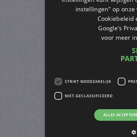
instellingen" op onze w
Cookiebeleid 
Google's Priv
voor meer i
S
PAR
STRIKT NOODZAKELIJK
PRE
NIET-GECLASSIFICEERD
ALLES ACCEPTER