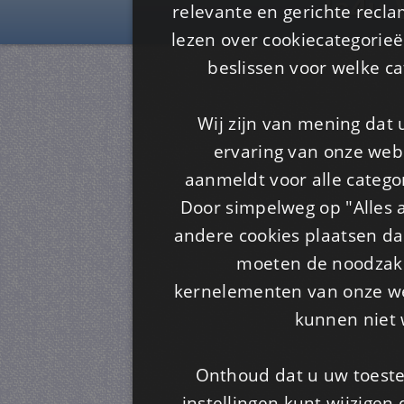
Is4u
relevante en gerichte recl
lezen over cookiecategorie
beslissen voor welke ca
Wij zijn van mening dat
ervaring van onze webs
aanmeldt voor alle categor
Door simpelweg op "Alles a
andere cookies plaatsen dan
moeten de noodzakel
kernelementen van onze web
kunnen niet 
Onthoud dat u uw toeste
instellingen kunt wijzigen