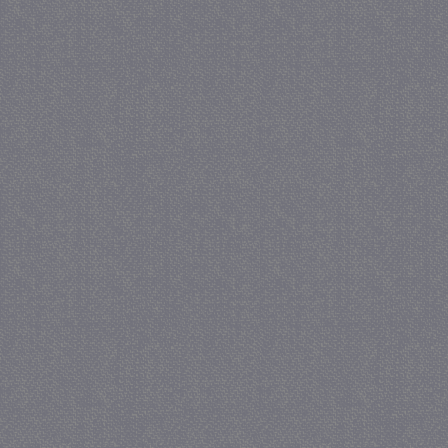
_gat
57 se
Google LLC
.juf-milou.nl