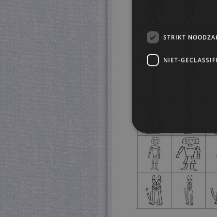
STRIKT NOODZA
NIET-GECLASSIF
S
Strikt noodzakelijke cookie
website kan niet goed worde
Pr
Naam
D
CookieScriptConsent
Co