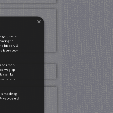
×
ergelijkbare
rvaring te
 te bieden. U
slissen voor
en ons merk
impelweg op
dzakelijke
website te
or simpelweg
 Privacybeleid