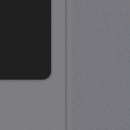
rd
 en accountbeheer. De
com-service om de