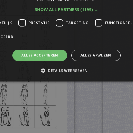
SHOW ALL PARTNERS
(1199) →
KELIJK
PRESTATIE
TARGETING
FUNCTIONEEL
ICEERD
ALLES ACCEPTEREN
ALLES AFWIJZEN
DETAILS WEERGEVEN
trikt noodzakelijk
Prestatie
Targeting
Functioneel
Niet-geclassificee
s maken de kernfunctionaliteiten van de website mogelijk, zoals gebruikersaanmelding
n gebruikt zonder de strikt noodzakelijke cookies.
ovider
/
Vervaldatum
Omschrijving
omein
4 weken 2
Deze cookie wordt gebruikt door de Cookie-Script.
okieScript