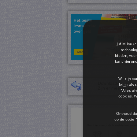
Juf Milou (
technolog
bieden, voor
kunt hieron
Wij zijn v
Downloaden van een 
krijgt als
Zijn er meerdere we
"Alles af
cookies. 
Onthoud dat
op de optie "