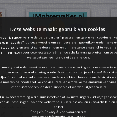
Deze website maakt gebruik van cookies.
en de hieronder vermelde derde partijen) plaatsen en gebruiken cookies en v
ieën (“cookies”) op deze website om een ​​betere en gebruiksvriendelijkere e
 statistische en analytische doeleinden en om relevante en gerichte reclame
der meer lezen over cookiecategorieën en de schakelaars gebruiken om te be
welke categorieën u zich wilt aanmelden.
an mening dat u de meest relevante en boeiende ervaring van onze website 
pdf bestand kun je doen door op het gekozen plaatje te klikken.
 u zich aanmeldt voor alle categorieën. Maar het is altijd jouw keuze! Door s
rkbladen dan kun je met de pijltjestoetsen er doorheen bladeren.
wijzen" te drukken, zullen we geen andere cookies plaatsen dan de strikt noo
We moeten de noodzakelijke cookies instellen om de kernelementen van onze 
laten functioneren, en deze kunnen niet worden uitgeschakeld.
 u uw toestemming altijd kunt intrekken of uw instellingen kunt wijzigen do
cookie-instellingen" op onze website te klikken. Zie ook ons ​​Cookiebeleid en
en het
Google's Privacy & Voorwaarden-site
voor meer informatie.
Lees verder