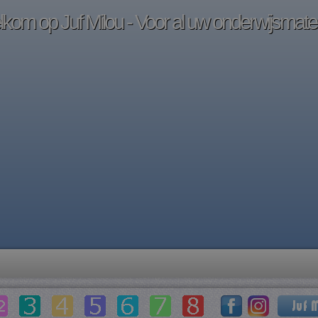
kom op Juf Milou - Voor al uw onderwijsmater