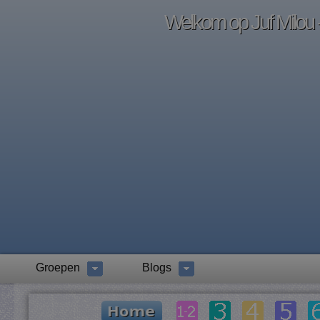
Welkom op Juf Milou -
Groepen
Blogs