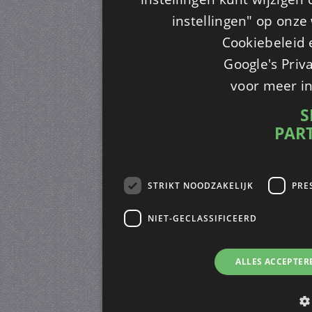
instellingen" op onze w
Cookiebeleid 
Google's Priv
voor meer i
S
PAR
STRIKT NOODZAKELIJK
PRE
NIET-GECLASSIFICEERD
ALLES ACCEPTER