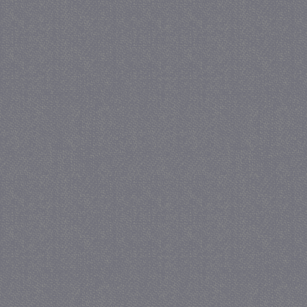
_GRECAPTCHA
5 maa
Google LLC
we
www.google.com
_gid
1 
Google LLC
.juf-milou.nl
crawlprotecttag
juf-milou.nl
1 
_ga
1 j
Google LLC
ma
.juf-milou.nl