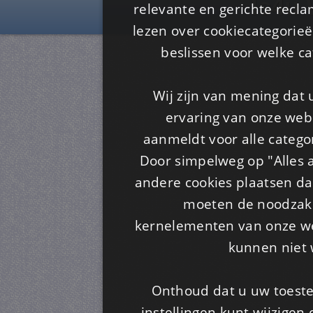
Is4u
relevante en gerichte recl
lezen over cookiecategorie
beslissen voor welke ca
Wij zijn van mening dat
ervaring van onze webs
aanmeldt voor alle categor
Door simpelweg op "Alles a
andere cookies plaatsen dan
moeten de noodzakel
kernelementen van onze web
kunnen niet 
Onthoud dat u uw toeste
instellingen kunt wijzigen