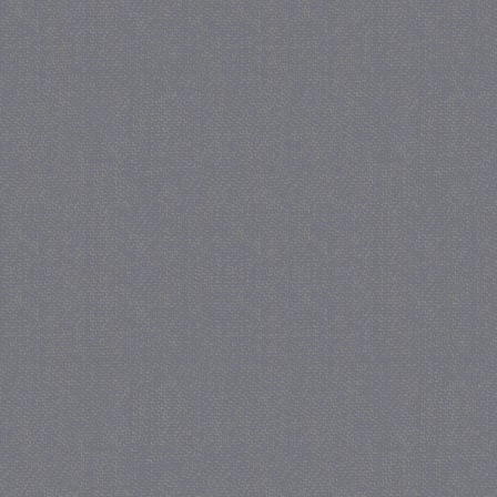
_gat
57 se
Google LLC
.juf-milou.nl