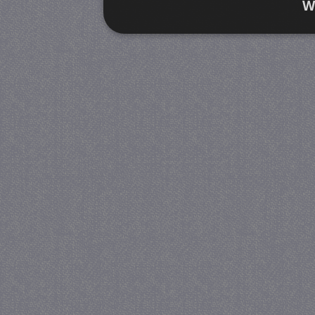
W
Strikt noodzakelijk
Prestatie
Strikt noodzakelijke cookies maken de kernfunctiona
accountbeheer. De website kan niet goed worden geb
Provider
/
Naam
Verva
Domein
CookieScriptConsent
4 we
CookieScript
da
juf-milou.nl
PHPSESSID
Se
PHP.net
juf-milou.nl