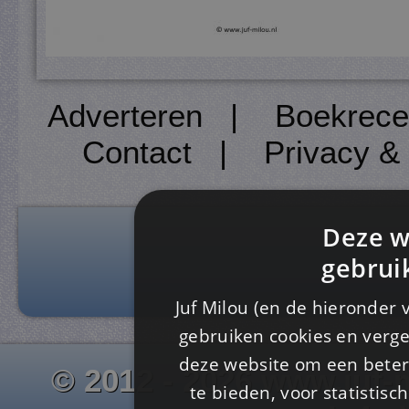
Adverteren
|
Boekrece
Contact
|
Privacy &
Deze w
gebrui
Juf Milou (en de hieronder 
gebruiken cookies en verge
deze website om een ​​beter
© 2012 - 2026 www.juf-m
te bieden, voor statistis