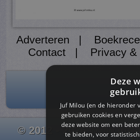
Adverteren
|
Boekrece
Contact
|
Privacy &
Deze w
gebrui
Juf Milou (en de hieronder 
gebruiken cookies en verge
deze website om een ​​beter
© 2012 - 2026 www.juf-m
te bieden, voor statistis