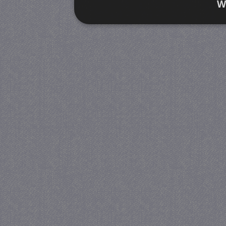
W
Strikt noodzakelijk
Prestatie
Strikt noodzakelijke cookies maken de kernfunctiona
accountbeheer. De website kan niet goed worden geb
Provider
/
Naam
Verva
Domein
CookieScriptConsent
4 we
CookieScript
da
juf-milou.nl
PHPSESSID
Se
PHP.net
juf-milou.nl