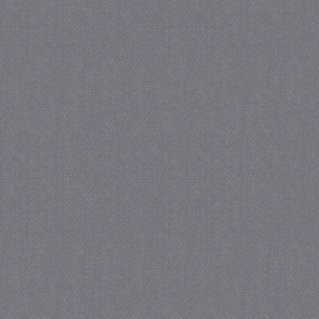
_gat
57 se
Google LLC
.juf-milou.nl