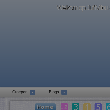
Welkom op Juf Milou -
Groepen
Blogs