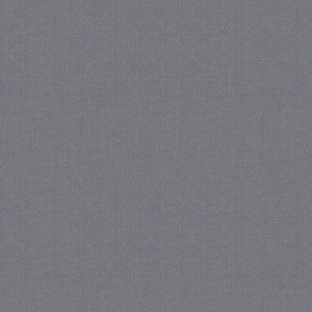
_GRECAPTCHA
5 maa
Google LLC
we
www.google.com
_gid
1 
Google LLC
.juf-milou.nl
crawlprotecttag
juf-milou.nl
1 
_ga
1 j
Google LLC
ma
.juf-milou.nl