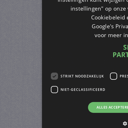
instellingen" op onze w
Cookiebeleid 
Google's Priv
voor meer i
S
PAR
STRIKT NOODZAKELIJK
PRE
NIET-GECLASSIFICEERD
ALLES ACCEPTER