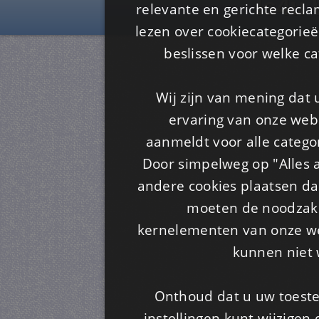
Is4u
relevante en gerichte recl
lezen over cookiecategorie
beslissen voor welke ca
Wij zijn van mening dat
ervaring van onze webs
aanmeldt voor alle categor
Door simpelweg op "Alles a
andere cookies plaatsen dan
moeten de noodzakel
kernelementen van onze web
kunnen niet 
Onthoud dat u uw toeste
instellingen kunt wijzigen