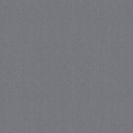
_gat
57 se
Google LLC
.juf-milou.nl