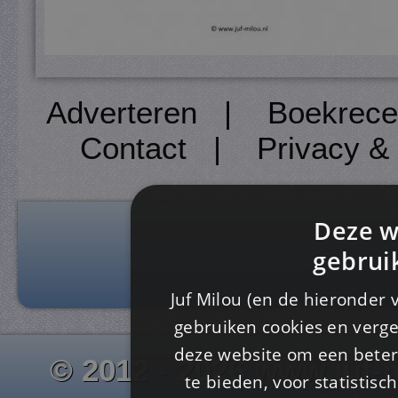
Adverteren
|
Boekrece
Contact
|
Privacy &
Deze w
gebrui
Juf Milou (en de hieronder 
gebruiken cookies en verge
deze website om een ​​beter
© 2012 - 2026 www.juf-m
te bieden, voor statistis