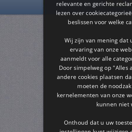
Is4u
relevante en gerichte recl
lezen over cookiecategorie
beslissen voor welke ca
Wij zijn van mening dat
ervaring van onze webs
aanmeldt voor alle categor
Door simpelweg op "Alles a
andere cookies plaatsen dan
moeten de noodzakel
kernelementen van onze web
kunnen niet 
Onthoud dat u uw toeste
instellingen kunt wijzigen