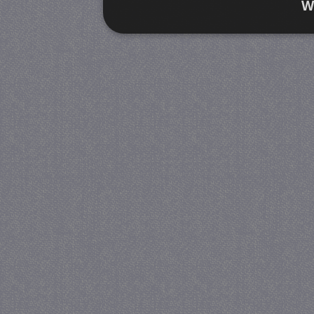
W
Strikt noodzakelijk
Prestatie
Strikt noodzakelijke cookies maken de kernfunctiona
accountbeheer. De website kan niet goed worden geb
Provider
/
Naam
Verva
Domein
CookieScriptConsent
4 we
CookieScript
da
juf-milou.nl
PHPSESSID
Se
PHP.net
juf-milou.nl