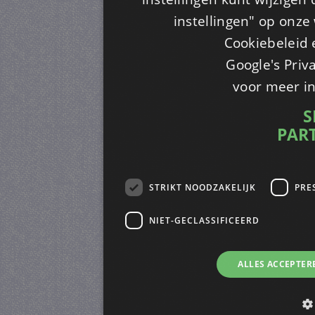
instellingen" op onze w
Cookiebeleid 
Google's Priv
voor meer i
S
PAR
STRIKT NOODZAKELIJK
PRE
NIET-GECLASSIFICEERD
ALLES ACCEPTER