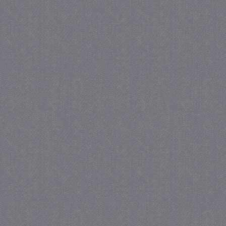
_GRECAPTCHA
5 maa
Google LLC
we
www.google.com
_gid
1 
Google LLC
.juf-milou.nl
crawlprotecttag
juf-milou.nl
1 
_ga
1 j
Google LLC
ma
.juf-milou.nl