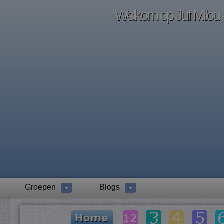
Welkom op Juf Milou -
Groepen
Blogs