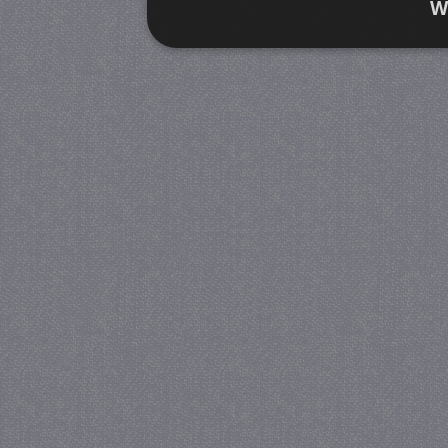
W
Strikt noodzakelijk
Prestatie
Strikt noodzakelijke cookies maken de kernfunctiona
accountbeheer. De website kan niet goed worden geb
Provider
/
Naam
Verva
Domein
CookieScriptConsent
4 we
CookieScript
da
juf-milou.nl
PHPSESSID
Se
PHP.net
juf-milou.nl