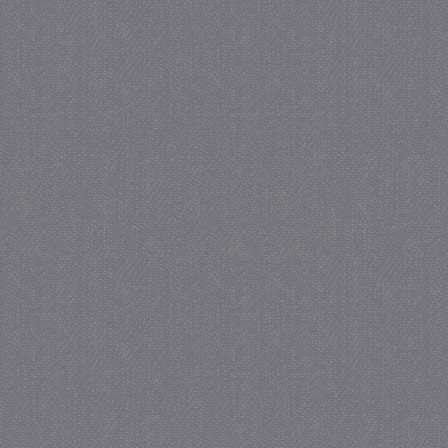
_GRECAPTCHA
5 maa
Google LLC
we
www.google.com
_gid
1 
Google LLC
.juf-milou.nl
crawlprotecttag
juf-milou.nl
1 
_ga
1 j
Google LLC
ma
.juf-milou.nl