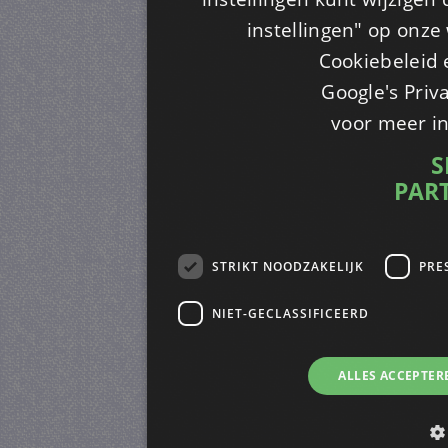
instellingen" op onze w
Cookiebeleid 
Google's Priv
voor meer i
S
PAR
STRIKT NOODZAKELIJK
PRE
NIET-GECLASSIFICEERD
ALLES ACCEPTER