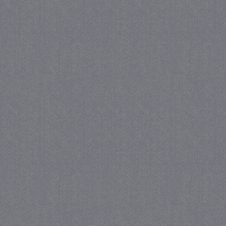
_gat
57 se
Google LLC
.juf-milou.nl