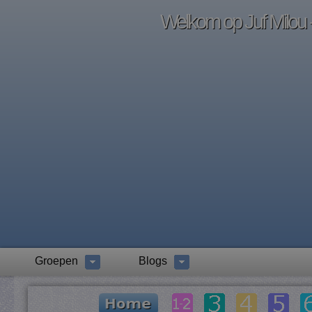
Welkom op Juf Milou -
Groepen
Blogs