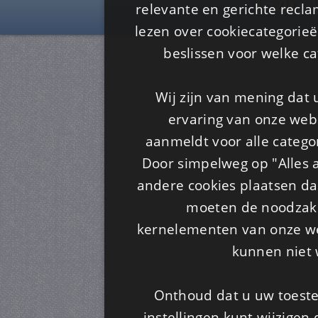
Is4u
relevante en gerichte recl
lezen over cookiecategorie
beslissen voor welke ca
Wij zijn van mening dat
ervaring van onze webs
aanmeldt voor alle categor
Door simpelweg op "Alles a
andere cookies plaatsen dan
moeten de noodzakel
kernelementen van onze web
kunnen niet 
Onthoud dat u uw toeste
instellingen kunt wijzigen