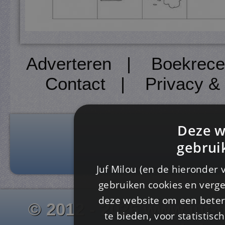
Adverteren
|
Boekrece
Contact
|
Privacy &
Deze w
gebrui
Juf Milou (en de hieronder 
gebruiken cookies en verge
deze website om een ​​beter
© 2012 - 2026 www.juf-m
te bieden, voor statistis