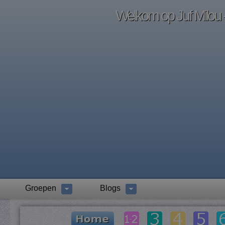
Welkom op Juf Milou -
Groepen
Blogs