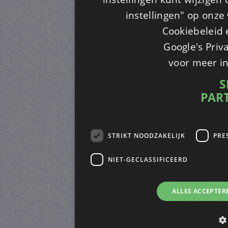
instellingen" op onze w
Cookiebeleid 
Google's Priv
voor meer i
S
PAR
STRIKT NOODZAKELIJK
PRE
NIET-GECLASSIFICEERD
ALLES ACCEPTER