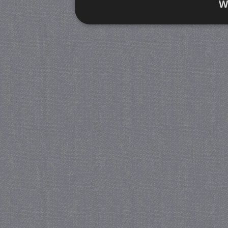
W
Strikt noodzakelijk
Prestatie
Strikt noodzakelijke cookies maken de kernfunctiona
accountbeheer. De website kan niet goed worden geb
Provider
/
Naam
Verva
Domein
CookieScriptConsent
4 we
CookieScript
da
juf-milou.nl
PHPSESSID
Se
PHP.net
juf-milou.nl