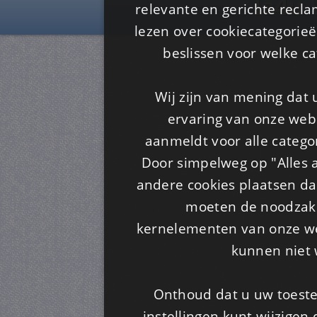
Is4u
relevante en gerichte recl
lezen over cookiecategorie
beslissen voor welke ca
Wij zijn van mening dat
ervaring van onze webs
aanmeldt voor alle categor
Door simpelweg op "Alles a
andere cookies plaatsen dan
moeten de noodzakel
kernelementen van onze web
kunnen niet 
Onthoud dat u uw toeste
instellingen kunt wijzigen