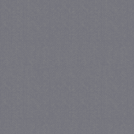
_GRECAPTCHA
5 maa
Google LLC
we
www.google.com
_gid
1 
Google LLC
.juf-milou.nl
crawlprotecttag
juf-milou.nl
1 
_ga
1 j
Google LLC
ma
.juf-milou.nl