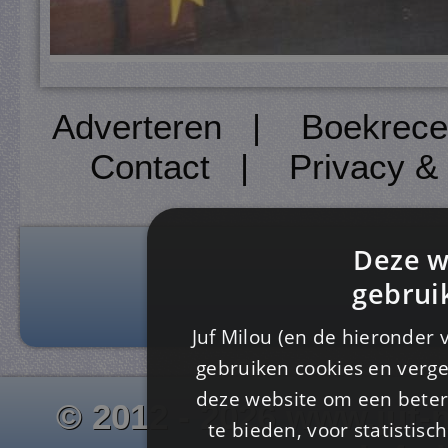
Adverteren
|
Boekrece
Contact
|
Privacy &
Deze w
gebrui
Juf Milou (en de hieronder 
gebruiken cookies en verge
deze website om een ​​beter
© 2012 - 2026 www.juf-m
te bieden, voor statistis