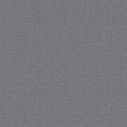
_gat
57 se
Google LLC
.juf-milou.nl