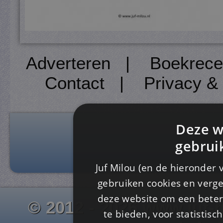
Adverteren
|
Boekrece
Contact
|
Privacy &
Deze w
gebrui
Juf Milou (en de hieronder 
gebruiken cookies en verge
deze website om een ​​beter
© 2012 - 2026 www.juf-m
te bieden, voor statistis