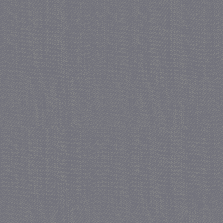
_GRECAPTCHA
5 maa
Google LLC
we
www.google.com
_gid
1 
Google LLC
.juf-milou.nl
crawlprotecttag
juf-milou.nl
1 
_ga
1 j
Google LLC
ma
.juf-milou.nl