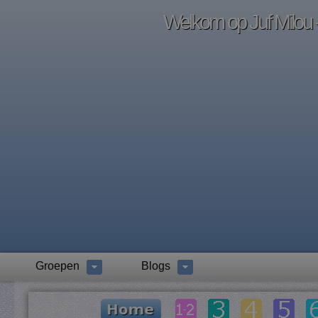
Welkom op Juf Milou -
Groepen
Blogs