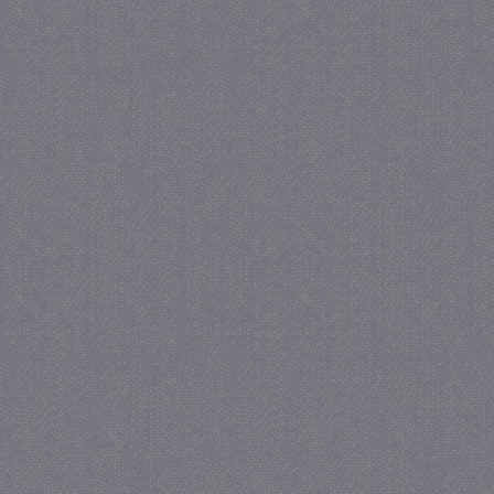
_gat
57 se
Google LLC
.juf-milou.nl