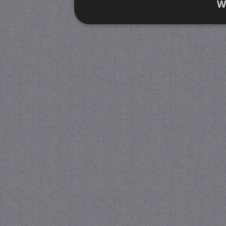
W
Strikt noodzakelijk
Prestatie
Strikt noodzakelijke cookies maken de kernfunctiona
accountbeheer. De website kan niet goed worden geb
Provider
/
Naam
Verva
Domein
CookieScriptConsent
4 we
CookieScript
da
juf-milou.nl
PHPSESSID
Se
PHP.net
juf-milou.nl