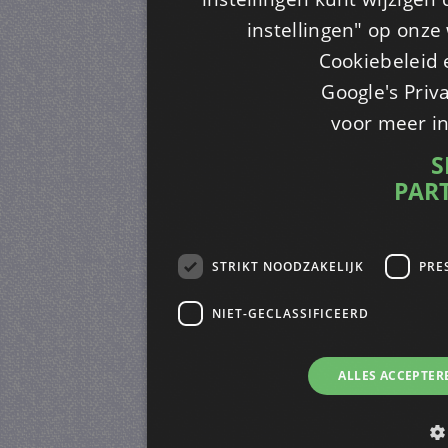
instellingen" op onze w
Cookiebeleid 
Google's Priv
voor meer i
S
PAR
STRIKT NOODZAKELIJK
PRE
NIET-GECLASSIFICEERD
ALLES ACCEPTER