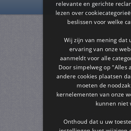
Is4u
relevante en gerichte recl
lezen over cookiecategorie
beslissen voor welke ca
Wij zijn van mening dat
ervaring van onze webs
aanmeldt voor alle categor
Door simpelweg op "Alles a
andere cookies plaatsen dan
moeten de noodzakel
kernelementen van onze web
kunnen niet 
Onthoud dat u uw toeste
instellingen kunt wijzigen