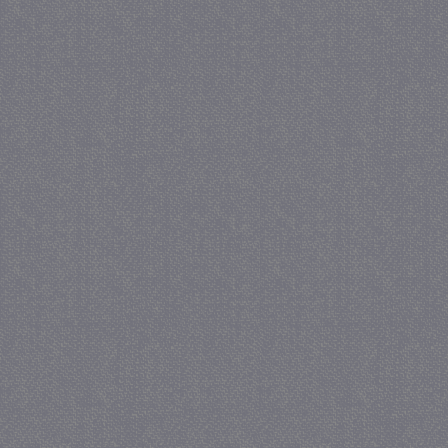
_gat
57 se
Google LLC
.juf-milou.nl