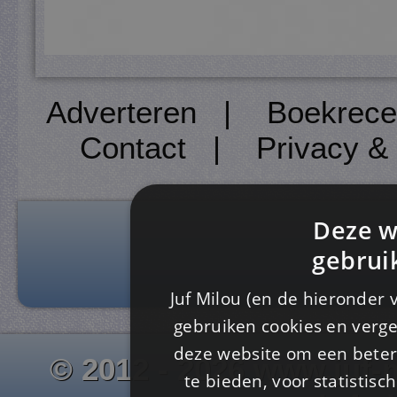
Adverteren
|
Boekrece
Contact
|
Privacy &
Deze w
gebrui
Juf Milou (en de hieronder 
gebruiken cookies en verge
deze website om een ​​beter
© 2012 - 2026 www.juf-m
te bieden, voor statistis