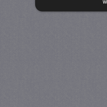
W
Strikt noodzakelijk
Prestatie
Strikt noodzakelijke cookies maken de kernfunctiona
accountbeheer. De website kan niet goed worden geb
Provider
/
Naam
Verva
Domein
CookieScriptConsent
4 we
CookieScript
da
juf-milou.nl
PHPSESSID
Se
PHP.net
juf-milou.nl