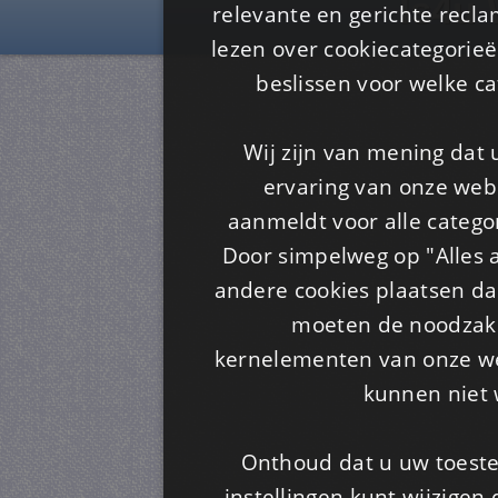
Is4u
relevante en gerichte recl
lezen over cookiecategorie
beslissen voor welke ca
Wij zijn van mening dat
ervaring van onze webs
aanmeldt voor alle categor
Door simpelweg op "Alles a
andere cookies plaatsen dan
moeten de noodzakel
kernelementen van onze web
kunnen niet 
Onthoud dat u uw toeste
instellingen kunt wijzigen