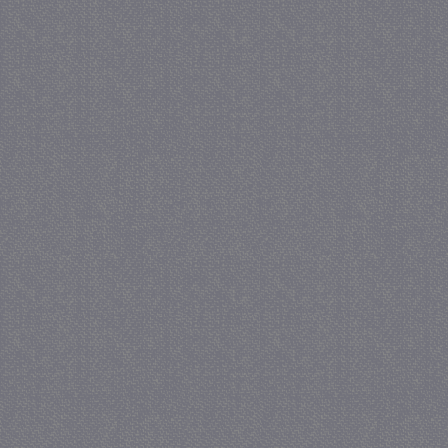
_GRECAPTCHA
5 maa
Google LLC
we
www.google.com
_gid
1 
Google LLC
.juf-milou.nl
crawlprotecttag
juf-milou.nl
1 
_ga
1 j
Google LLC
ma
.juf-milou.nl