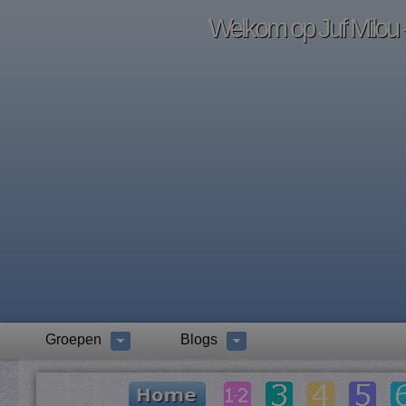
Welkom op Juf Milou -
Groepen
Blogs