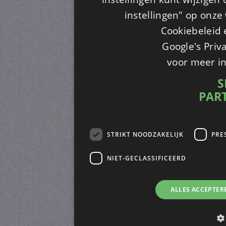
instellingen" op onze w
Cookiebeleid 
Google's Priv
voor meer i
S
PAR
STRIKT NOODZAKELIJK
PRE
NIET-GECLASSIFICEERD
ALLES ACCEPTER