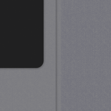
rd
 en accountbeheer. De
com-service om de