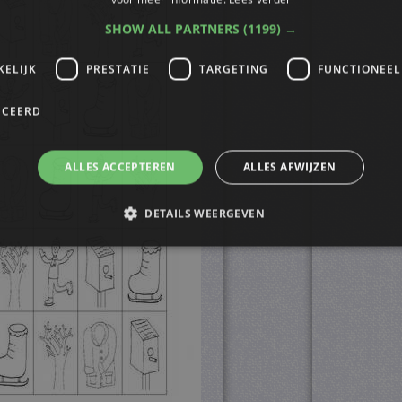
SHOW ALL PARTNERS
(1199) →
KELIJK
PRESTATIE
TARGETING
FUNCTIONEEL
ICEERD
ALLES ACCEPTEREN
ALLES AFWIJZEN
DETAILS WEERGEVEN
trikt noodzakelijk
Prestatie
Targeting
Functioneel
Niet-geclassificee
s maken de kernfunctionaliteiten van de website mogelijk, zoals gebruikersaanmelding
n gebruikt zonder de strikt noodzakelijke cookies.
ovider
/
Vervaldatum
Omschrijving
omein
4 weken 2
Deze cookie wordt gebruikt door de Cookie-Script.
okieScript