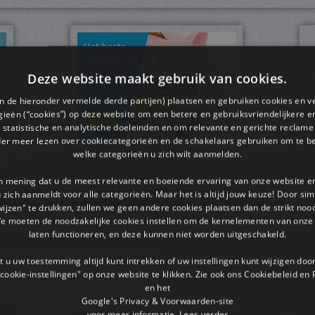
Deze website maakt gebruik van cookies.
en de hieronder vermelde derde partijen) plaatsen en gebruiken cookies en v
ieën (“cookies”) op deze website om een ​​betere en gebruiksvriendelijkere e
 statistische en analytische doeleinden en om relevante en gerichte reclame
der meer lezen over cookiecategorieën en de schakelaars gebruiken om te be
welke categorieën u zich wilt aanmelden.
an mening dat u de meest relevante en boeiende ervaring van onze website 
pdf bestand kun je doen door op het gekozen plaatje te klikken.
 u zich aanmeldt voor alle categorieën. Maar het is altijd jouw keuze! Door s
rkbladen dan kun je met de pijltjestoetsen er doorheen bladeren.
wijzen" te drukken, zullen we geen andere cookies plaatsen dan de strikt noo
We moeten de noodzakelijke cookies instellen om de kernelementen van onze 
laten functioneren, en deze kunnen niet worden uitgeschakeld.
 u uw toestemming altijd kunt intrekken of uw instellingen kunt wijzigen do
cookie-instellingen" op onze website te klikken. Zie ook ons ​​Cookiebeleid en
en het
Google's Privacy & Voorwaarden-site
voor meer informatie.
Lees verder