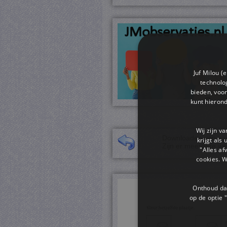
Juf Milou (
technolog
bieden, voor
kunt hieron
Wij zijn v
Downloaden van een 
krijgt als
Zijn er meerdere we
"Alles af
cookies. 
Onthoud dat
op de optie "