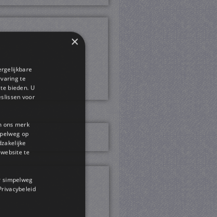
×
ergelijkbare
rvaring te
 te bieden. U
slissen voor
en ons merk
impelweg op
dzakelijke
website te
or simpelweg
 Privacybeleid