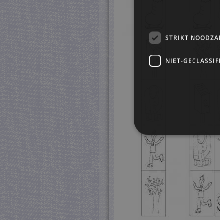
STRIKT NOODZA
NIET-GECLASSIF
S
Strikt noodzakelijke cookie
website kan niet goed worde
Pr
Naam
D
CookieScriptConsent
Co