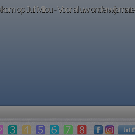
kom op Juf Milou - Voor al uw onderwijsmater