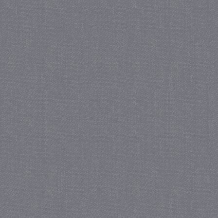
_gat
57 se
Google LLC
.juf-milou.nl