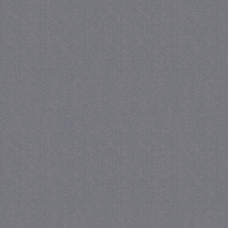
_GRECAPTCHA
5 maa
Google LLC
we
www.google.com
_gid
1 
Google LLC
.juf-milou.nl
crawlprotecttag
juf-milou.nl
1 
_ga
1 j
Google LLC
ma
.juf-milou.nl