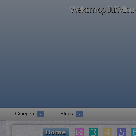
Welkom op Juf Milou -
Groepen
Blogs