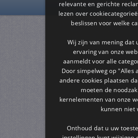
Is4u
relevante en gerichte recl
lezen over cookiecategorie
beslissen voor welke ca
Wij zijn van mening dat
ervaring van onze webs
aanmeldt voor alle categor
Door simpelweg op "Alles a
andere cookies plaatsen dan
moeten de noodzakel
kernelementen van onze web
kunnen niet 
Onthoud dat u uw toeste
instellingen kunt wijzigen