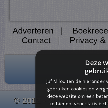
Adverteren
|
Boekrece
Contact
|
Privacy &
Deze w
gebrui
Juf Milou (en de hieronder 
gebruiken cookies en verge
deze website om een ​​beter
© 2012 - 2026 www.juf-m
te bieden, voor statistis