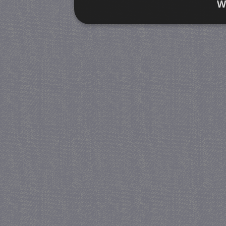
W
Strikt noodzakelijk
Prestatie
Strikt noodzakelijke cookies maken de kernfunctiona
accountbeheer. De website kan niet goed worden geb
Provider
/
Naam
Verva
Domein
CookieScriptConsent
4 we
CookieScript
da
juf-milou.nl
PHPSESSID
Se
PHP.net
juf-milou.nl