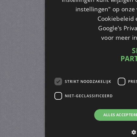
instellingen" op onze w
Cookiebeleid 
Google's Priv
voor meer i
S
PAR
STRIKT NOODZAKELIJK
PRE
NIET-GECLASSIFICEERD
ALLES ACCEPTER