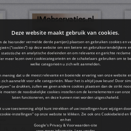
Deze website maakt gebruik van cookies.
en de hieronder vermelde derde partijen) plaatsen en gebruiken cookies en v
ieën (“cookies”) op deze website om een ​​betere en gebruiksvriendelijkere e
 statistische en analytische doeleinden en om relevante en gerichte reclame
der meer lezen over cookiecategorieën en de schakelaars gebruiken om te be
welke categorieën u zich wilt aanmelden.
an mening dat u de meest relevante en boeiende ervaring van onze website 
pdf bestand kun je doen door op het gekozen plaatje te klikken.
 u zich aanmeldt voor alle categorieën. Maar het is altijd jouw keuze! Door s
rkbladen dan kun je met de pijltjestoetsen er doorheen bladeren.
wijzen" te drukken, zullen we geen andere cookies plaatsen dan de strikt noo
We moeten de noodzakelijke cookies instellen om de kernelementen van onze 
laten functioneren, en deze kunnen niet worden uitgeschakeld.
 u uw toestemming altijd kunt intrekken of uw instellingen kunt wijzigen do
cookie-instellingen" op onze website te klikken. Zie ook ons ​​Cookiebeleid en
en het
Google's Privacy & Voorwaarden-site
voor meer informatie.
Lees verder