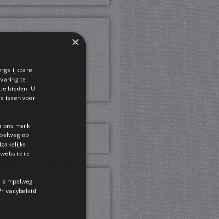
×
ergelijkbare
rvaring te
 te bieden. U
slissen voor
en ons merk
impelweg op
dzakelijke
website te
or simpelweg
 Privacybeleid