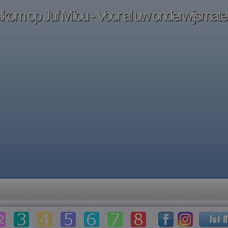
kom op Juf Milou - Voor al uw onderwijsmater