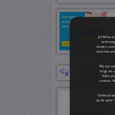
Juf Milou (
technolog
bieden, voor
kunt hieron
Wij zijn v
Downloaden van een 
krijgt als
Zijn er meerdere we
"Alles af
cookies. 
Onthoud dat
op de optie "