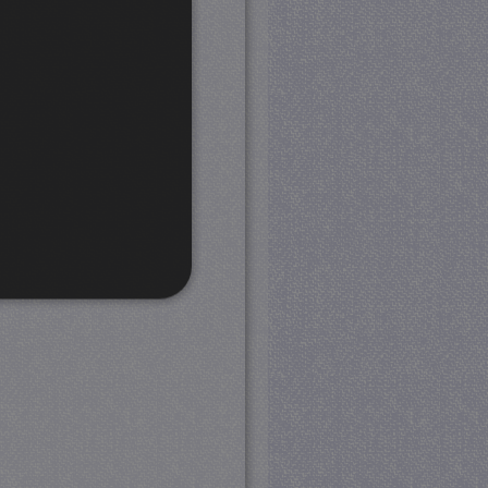
rd
 en accountbeheer. De
com-service om de