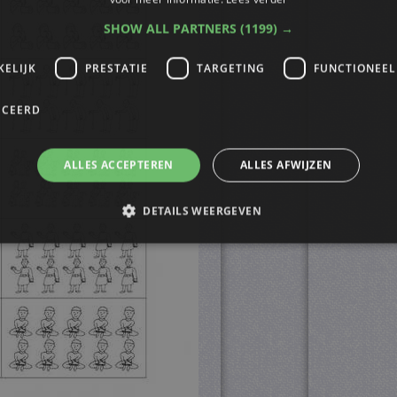
SHOW ALL PARTNERS
(1199) →
KELIJK
PRESTATIE
TARGETING
FUNCTIONEEL
ICEERD
ALLES ACCEPTEREN
ALLES AFWIJZEN
DETAILS WEERGEVEN
trikt noodzakelijk
Prestatie
Targeting
Functioneel
Niet-geclassificee
s maken de kernfunctionaliteiten van de website mogelijk, zoals gebruikersaanmelding
n gebruikt zonder de strikt noodzakelijke cookies.
ovider
/
Vervaldatum
Omschrijving
omein
4 weken 2
Deze cookie wordt gebruikt door de Cookie-Script.
okieScript