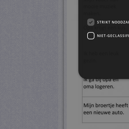
STRIKT NOODZA
NIET-GECLASSIF
S
Strikt noodzakelijke cookie
website kan niet goed worde
Pr
Naam
D
CookieScriptConsent
Co