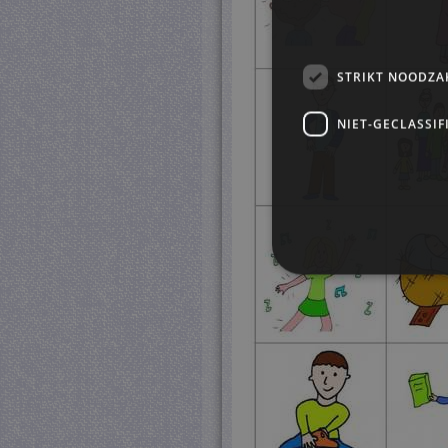
STRIKT NOODZA
NIET-GECLASSIF
S
Strikt noodzakelijke cookie
website kan niet goed worde
Pr
Naam
D
CookieScriptConsent
Co