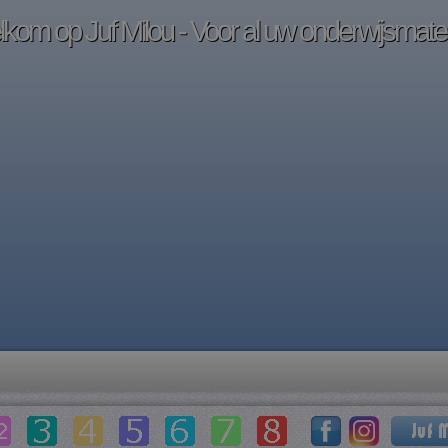
kom op Juf Milou - Voor al uw onderwijsmater