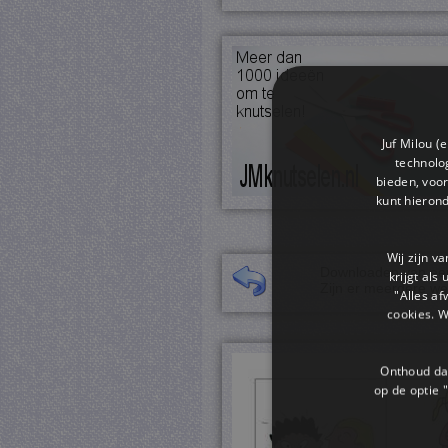
Juf Milou (
technolog
bieden, voor
kunt hieron
Wij zijn v
Downloaden van een 
krijgt als
Zijn er meerdere we
"Alles af
cookies. 
Onthoud dat
op de optie "