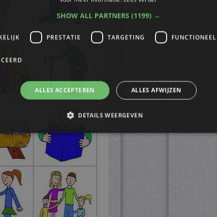
SHOW ALL PARTNERS
(1199) →
KELIJK
PRESTATIE
TARGETING
FUNCTIONEEL
ICEERD
ALLES ACCEPTEREN
ALLES AFWIJZEN
DETAILS WEERGEVEN
trikt noodzakelijk
Prestatie
Targeting
Functioneel
Niet-geclassificee
s maken de kernfunctionaliteiten van de website mogelijk, zoals gebruikersaanmelding
n gebruikt zonder de strikt noodzakelijke cookies.
ovider
/
Vervaldatum
Omschrijving
omein
4 weken 2
Deze cookie wordt gebruikt door de Cookie-Script.
okieScript