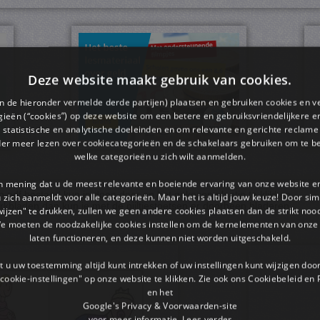
Deze website maakt gebruik van cookies.
en de hieronder vermelde derde partijen) plaatsen en gebruiken cookies en v
ieën (“cookies”) op deze website om een ​​betere en gebruiksvriendelijkere e
 statistische en analytische doeleinden en om relevante en gerichte reclame
der meer lezen over cookiecategorieën en de schakelaars gebruiken om te be
welke categorieën u zich wilt aanmelden.
an mening dat u de meest relevante en boeiende ervaring van onze website 
pdf bestand kun je doen door op het gekozen plaatje te klikken.
 u zich aanmeldt voor alle categorieën. Maar het is altijd jouw keuze! Door s
rkbladen dan kun je met de pijltjestoetsen er doorheen bladeren.
wijzen" te drukken, zullen we geen andere cookies plaatsen dan de strikt noo
We moeten de noodzakelijke cookies instellen om de kernelementen van onze 
laten functioneren, en deze kunnen niet worden uitgeschakeld.
 u uw toestemming altijd kunt intrekken of uw instellingen kunt wijzigen do
cookie-instellingen" op onze website te klikken. Zie ook ons ​​Cookiebeleid en
en het
Google's Privacy & Voorwaarden-site
voor meer informatie.
Lees verder