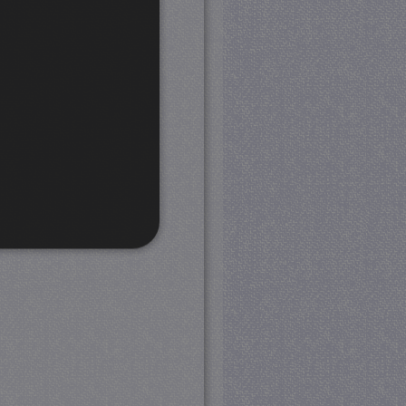
rd
 en accountbeheer. De
com-service om de