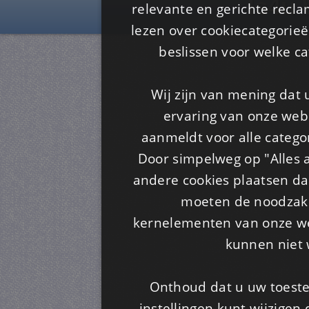
Is4u
relevante en gerichte recl
lezen over cookiecategorie
beslissen voor welke ca
Wij zijn van mening dat
ervaring van onze webs
aanmeldt voor alle categor
Door simpelweg op "Alles a
andere cookies plaatsen dan
moeten de noodzakel
kernelementen van onze web
kunnen niet 
Onthoud dat u uw toeste
instellingen kunt wijzigen