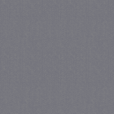
_gat
57 se
Google LLC
.juf-milou.nl