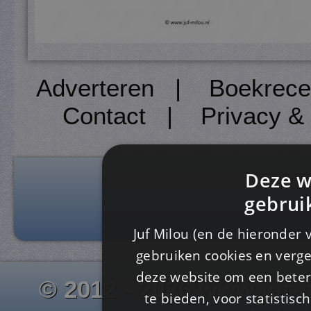
Adverteren
|
Boekrece
Contact
|
Privacy &
Deze w
gebrui
Juf Milou (en de hieronder 
gebruiken cookies en verge
deze website om een ​​beter
© 2012 - 2026 www.juf-m
te bieden, voor statistis