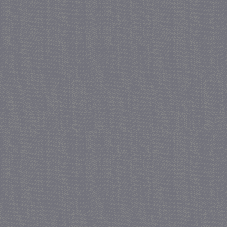
_GRECAPTCHA
5 maa
Google LLC
we
www.google.com
_gid
1 
Google LLC
.juf-milou.nl
crawlprotecttag
juf-milou.nl
1 
_ga
1 j
Google LLC
ma
.juf-milou.nl