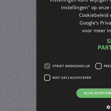
instellingen" op onze w
Cookiebeleid 
Google's Priv
voor meer i
S
PAR
STRIKT NOODZAKELIJK
PRE
NIET-GECLASSIFICEERD
ALLES ACCEPTER