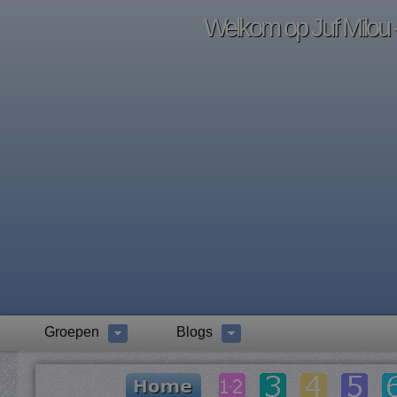
Welkom op Juf Milou -
Groepen
Blogs