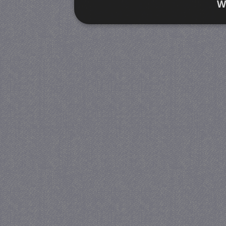
W
Strikt noodzakelijk
Prestatie
Strikt noodzakelijke cookies maken de kernfunctiona
accountbeheer. De website kan niet goed worden geb
Provider
/
Naam
Verva
Domein
CookieScriptConsent
4 we
CookieScript
da
juf-milou.nl
PHPSESSID
Se
PHP.net
juf-milou.nl