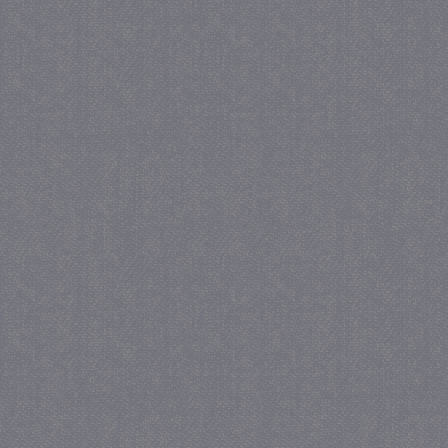
_GRECAPTCHA
5 maa
Google LLC
we
www.google.com
_gid
1 
Google LLC
.juf-milou.nl
crawlprotecttag
juf-milou.nl
1 
_ga
1 j
Google LLC
ma
.juf-milou.nl