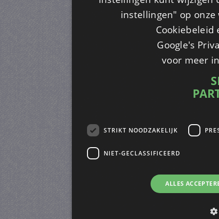
instellingen" op onze w
Cookiebeleid 
Google's Priv
voor meer i
S
PAR
STRIKT NOODZAKELIJK
PRE
NIET-GECLASSIFICEERD
ALLES ACCEPTER