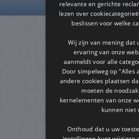
Is4u
relevante en gerichte recl
lezen over cookiecategorie
beslissen voor welke ca
Wij zijn van mening dat
ervaring van onze webs
aanmeldt voor alle categor
Door simpelweg op "Alles a
andere cookies plaatsen dan
moeten de noodzakel
kernelementen van onze web
kunnen niet 
Onthoud dat u uw toeste
instellingen kunt wijzigen