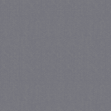
_gat
57 se
Google LLC
.juf-milou.nl