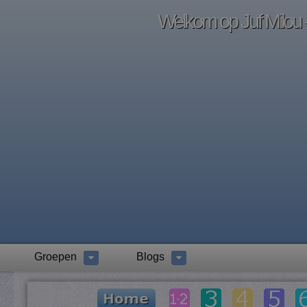
Welkom op Juf Milou -
Groepen
Blogs