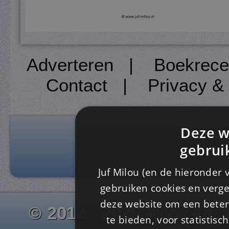
Adverteren
|
Boekrece
Contact
|
Privacy &
Deze w
gebrui
Juf Milou (en de hieronder 
gebruiken cookies en verge
deze website om een ​​beter
© 2012 - 2026 www.juf-m
te bieden, voor statistis