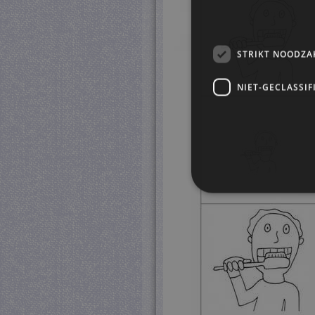
STRIKT NOODZA
NIET-GECLASSIF
S
Strikt noodzakelijke cookie
website kan niet goed worde
Pr
Naam
D
CookieScriptConsent
Co