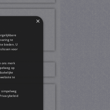
×
ergelijkbare
rvaring te
 te bieden. U
slissen voor
en ons merk
impelweg op
dzakelijke
website te
or simpelweg
 Privacybeleid