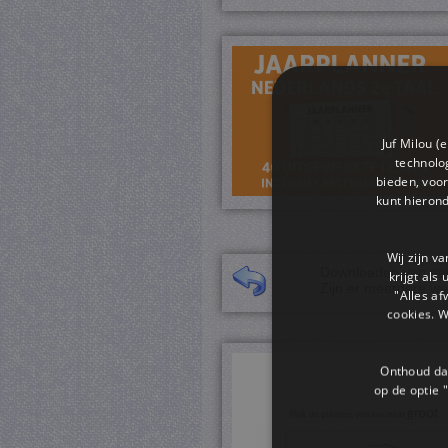
Juf Milou (
technolog
bieden, voor
kunt hieron
Wij zijn v
Downloaden van een 
krijgt als
Zijn er meerdere we
"Alles af
cookies. 
Onthoud dat
op de optie "