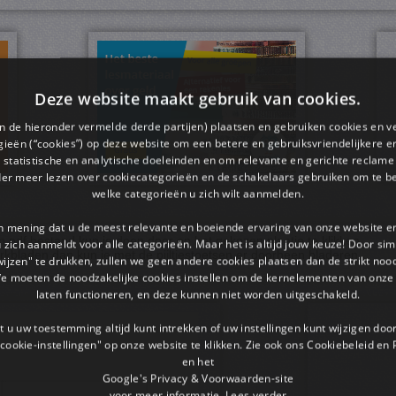
Deze website maakt gebruik van cookies.
en de hieronder vermelde derde partijen) plaatsen en gebruiken cookies en v
ieën (“cookies”) op deze website om een ​​betere en gebruiksvriendelijkere e
 statistische en analytische doeleinden en om relevante en gerichte reclame
der meer lezen over cookiecategorieën en de schakelaars gebruiken om te be
welke categorieën u zich wilt aanmelden.
an mening dat u de meest relevante en boeiende ervaring van onze website 
pdf bestand kun je doen door op het gekozen plaatje te klikken.
 u zich aanmeldt voor alle categorieën. Maar het is altijd jouw keuze! Door s
rkbladen dan kun je met de pijltjestoetsen er doorheen bladeren.
wijzen" te drukken, zullen we geen andere cookies plaatsen dan de strikt noo
We moeten de noodzakelijke cookies instellen om de kernelementen van onze 
laten functioneren, en deze kunnen niet worden uitgeschakeld.
 u uw toestemming altijd kunt intrekken of uw instellingen kunt wijzigen do
cookie-instellingen" op onze website te klikken. Zie ook ons ​​Cookiebeleid en
en het
Google's Privacy & Voorwaarden-site
voor meer informatie.
Lees verder