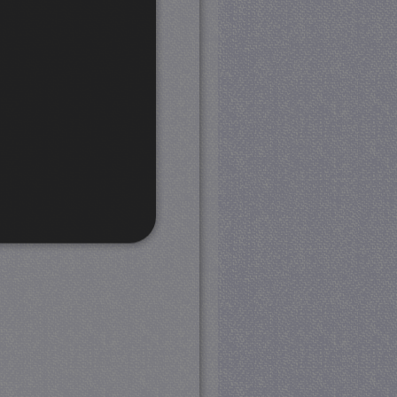
rd
 en accountbeheer. De
com-service om de