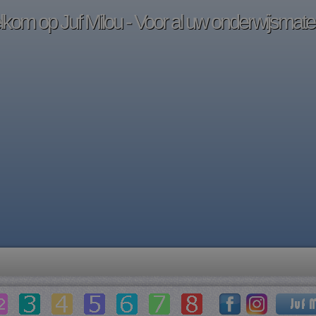
kom op Juf Milou - Voor al uw onderwijsmater