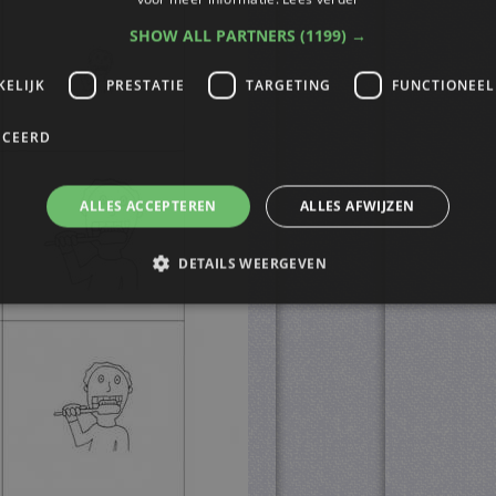
SHOW ALL PARTNERS
(1199) →
KELIJK
PRESTATIE
TARGETING
FUNCTIONEEL
ICEERD
ALLES ACCEPTEREN
ALLES AFWIJZEN
DETAILS WEERGEVEN
trikt noodzakelijk
Prestatie
Targeting
Functioneel
Niet-geclassificee
s maken de kernfunctionaliteiten van de website mogelijk, zoals gebruikersaanmelding
n gebruikt zonder de strikt noodzakelijke cookies.
ovider
/
Vervaldatum
Omschrijving
omein
4 weken 2
Deze cookie wordt gebruikt door de Cookie-Script.
okieScript