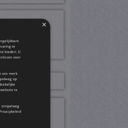
×
ergelijkbare
rvaring te
 te bieden. U
slissen voor
en ons merk
impelweg op
dzakelijke
website te
or simpelweg
 Privacybeleid