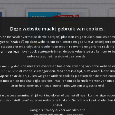
Deze website maakt gebruik van cookies.
en de hieronder vermelde derde partijen) plaatsen en gebruiken cookies en v
ieën (“cookies”) op deze website om een ​​betere en gebruiksvriendelijkere e
 statistische en analytische doeleinden en om relevante en gerichte reclame
der meer lezen over cookiecategorieën en de schakelaars gebruiken om te be
welke categorieën u zich wilt aanmelden.
an mening dat u de meest relevante en boeiende ervaring van onze website 
pdf bestand kun je doen door op het gekozen plaatje te klikken.
 u zich aanmeldt voor alle categorieën. Maar het is altijd jouw keuze! Door s
rkbladen dan kun je met de pijltjestoetsen er doorheen bladeren.
wijzen" te drukken, zullen we geen andere cookies plaatsen dan de strikt noo
We moeten de noodzakelijke cookies instellen om de kernelementen van onze 
laten functioneren, en deze kunnen niet worden uitgeschakeld.
 u uw toestemming altijd kunt intrekken of uw instellingen kunt wijzigen do
cookie-instellingen" op onze website te klikken. Zie ook ons ​​Cookiebeleid en
en het
Google's Privacy & Voorwaarden-site
voor meer informatie.
Lees verder