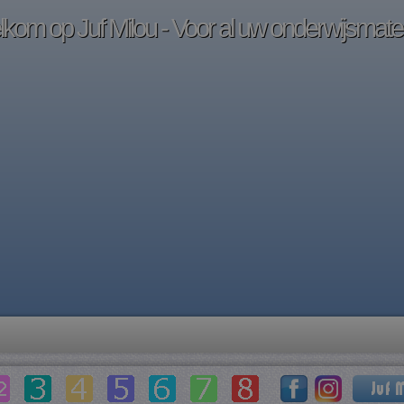
kom op Juf Milou - Voor al uw onderwijsmater