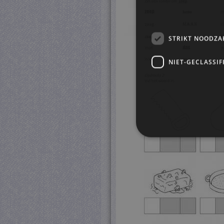
STRIKT NOODZA
NIET-GECLASSIF
S
Strikt noodzakelijke cookie
website kan niet goed worde
Pr
Naam
D
CookieScriptConsent
Co