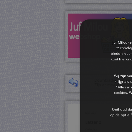
Juf Milou (
technolog
bieden, voor
kunt hieron
Wij zijn v
Downloaden van een 
krijgt als
Zijn er meerdere we
"Alles af
cookies. 
Onthoud dat
op de optie "