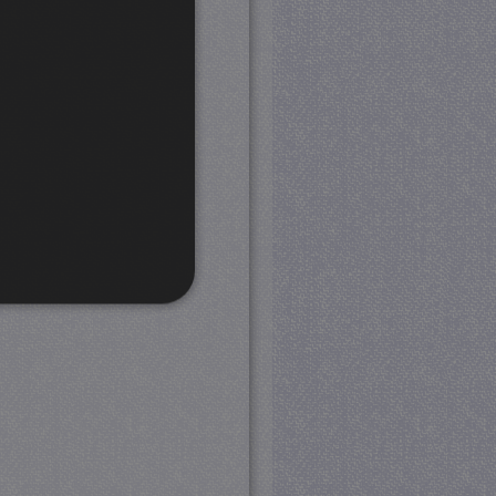
rd
 en accountbeheer. De
com-service om de