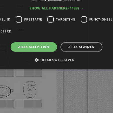
SHOW ALL PARTNERS
(1199) →
KELIJK
PRESTATIE
TARGETING
FUNCTIONEEL
ICEERD
ALLES ACCEPTEREN
ALLES AFWIJZEN
DETAILS WEERGEVEN
trikt noodzakelijk
Prestatie
Targeting
Functioneel
Niet-geclassificee
s maken de kernfunctionaliteiten van de website mogelijk, zoals gebruikersaanmelding
n gebruikt zonder de strikt noodzakelijke cookies.
ovider
/
Vervaldatum
Omschrijving
omein
4 weken 2
Deze cookie wordt gebruikt door de Cookie-Script.
okieScript