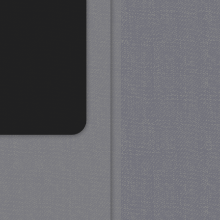
rd
 en accountbeheer. De
com-service om de