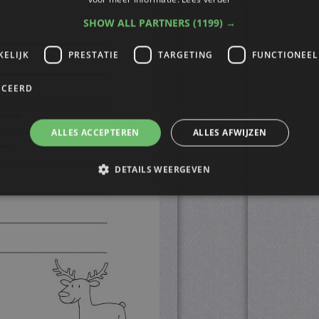
SHOW ALL PARTNERS
(1199) →
KELIJK
PRESTATIE
TARGETING
FUNCTIONEEL
ICEERD
ALLES ACCEPTEREN
ALLES AFWIJZEN
DETAILS WEERGEVEN
trikt noodzakelijk
Prestatie
Targeting
Functioneel
Niet-geclassificee
s maken de kernfunctionaliteiten van de website mogelijk, zoals gebruikersaanmelding
n gebruikt zonder de strikt noodzakelijke cookies.
ovider
/
Vervaldatum
Omschrijving
omein
4 weken 2
Deze cookie wordt gebruikt door de Cookie-Script.
okieScript