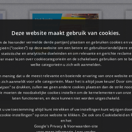
Deze website maakt gebruik van cookies.
en de hieronder vermelde derde partijen) plaatsen en gebruiken cookies en v
ieën (“cookies”) op deze website om een ​​betere en gebruiksvriendelijkere e
 statistische en analytische doeleinden en om relevante en gerichte reclame
der meer lezen over cookiecategorieën en de schakelaars gebruiken om te be
welke categorieën u zich wilt aanmelden.
an mening dat u de meest relevante en boeiende ervaring van onze website 
pdf bestand kun je doen door op het gekozen plaatje te klikken.
 u zich aanmeldt voor alle categorieën. Maar het is altijd jouw keuze! Door s
rkbladen dan kun je met de pijltjestoetsen er doorheen bladeren.
wijzen" te drukken, zullen we geen andere cookies plaatsen dan de strikt noo
We moeten de noodzakelijke cookies instellen om de kernelementen van onze 
laten functioneren, en deze kunnen niet worden uitgeschakeld.
 u uw toestemming altijd kunt intrekken of uw instellingen kunt wijzigen do
cookie-instellingen" op onze website te klikken. Zie ook ons ​​Cookiebeleid en
en het
Google's Privacy & Voorwaarden-site
voor meer informatie.
Lees verder