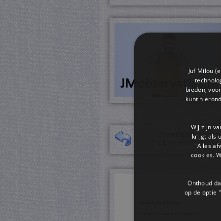
Juf Milou (
technolog
bieden, voor
kunt hieron
Wij zijn v
Downloaden van een 
krijgt als
Zijn er meerdere we
"Alles af
cookies. 
Onthoud dat
op de optie "