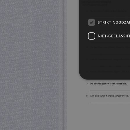
STRIKT NOODZA
NIET-GECLASSIF
S
Strikt noodzakelijke cookie
website kan niet goed worde
Pr
Naam
D
CookieScriptConsent
Co