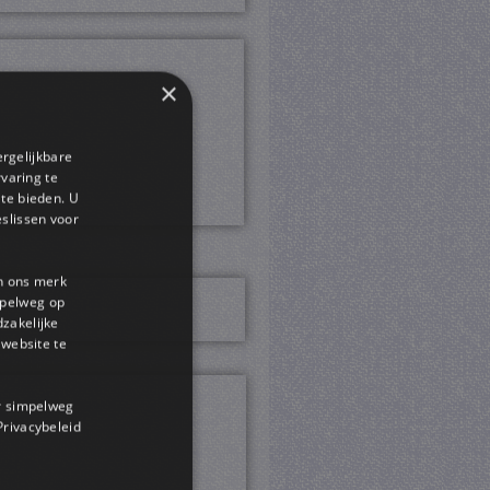
×
ergelijkbare
rvaring te
 te bieden. U
slissen voor
en ons merk
impelweg op
dzakelijke
website te
or simpelweg
 Privacybeleid