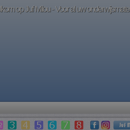
kom op Juf Milou - Voor al uw onderwijsmater