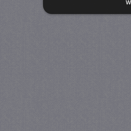
W
Strikt noodzakelijk
Prestatie
Strikt noodzakelijke cookies maken de kernfunctiona
accountbeheer. De website kan niet goed worden geb
Provider
/
Naam
Verva
Domein
CookieScriptConsent
4 we
CookieScript
da
juf-milou.nl
PHPSESSID
Se
PHP.net
juf-milou.nl