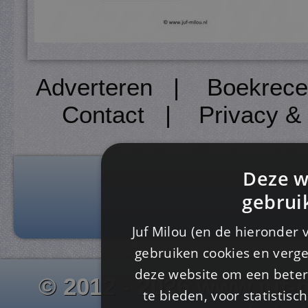
Adverteren
|
Boekrece
Contact
|
Privacy &
Deze w
gebrui
Juf Milou (en de hieronder 
gebruiken cookies en verge
deze website om een ​​beter
© 2012 - 2026 www.juf-m
te bieden, voor statistis