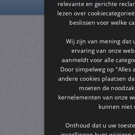
Is4u
relevante en gerichte recl
lezen over cookiecategorie
beslissen voor welke ca
Wij zijn van mening dat
ervaring van onze webs
aanmeldt voor alle categor
Door simpelweg op "Alles a
andere cookies plaatsen dan
moeten de noodzakel
kernelementen van onze web
kunnen niet 
Onthoud dat u uw toeste
instellingen kunt wijzigen