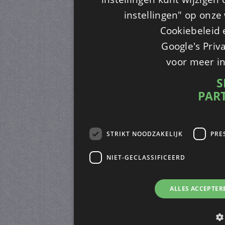
instellingen" op onze w
Cookiebeleid 
Google's Priv
voor meer i
S
PAR
STRIKT NOODZAKELIJK
PRE
NIET-GECLASSIFICEERD
ALLES ACCEPTER