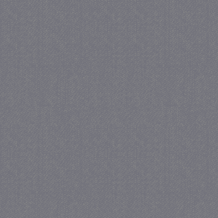
_GRECAPTCHA
5 maa
Google LLC
we
www.google.com
_gid
1 
Google LLC
.juf-milou.nl
crawlprotecttag
juf-milou.nl
1 
_ga
1 j
Google LLC
ma
.juf-milou.nl