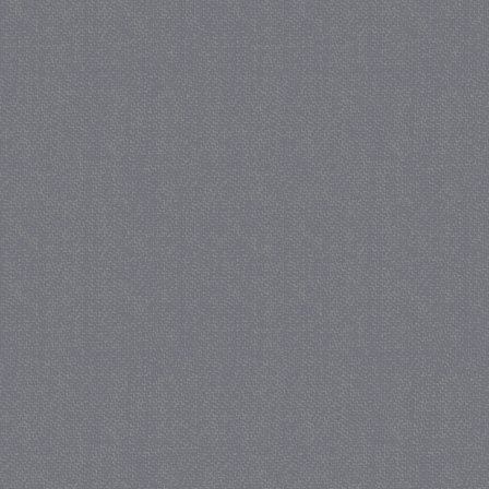
_gat
57 se
Google LLC
.juf-milou.nl