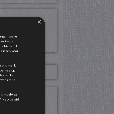
×
ergelijkbare
rvaring te
 te bieden. U
slissen voor
en ons merk
impelweg op
dzakelijke
website te
or simpelweg
 Privacybeleid