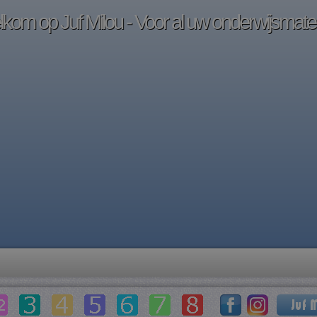
kom op Juf Milou - Voor al uw onderwijsmater