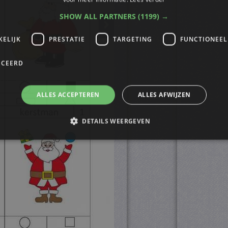
SHOW ALL PARTNERS
(1199) →
KELIJK
PRESTATIE
TARGETING
FUNCTIONEEL
ICEERD
ALLES ACCEPTEREN
ALLES AFWIJZEN
DETAILS WEERGEVEN
trikt noodzakelijk
Prestatie
Targeting
Functioneel
Niet-geclassificee
s maken de kernfunctionaliteiten van de website mogelijk, zoals gebruikersaanmelding
n gebruikt zonder de strikt noodzakelijke cookies.
ovider
/
Vervaldatum
Omschrijving
omein
4 weken 2
Deze cookie wordt gebruikt door de Cookie-Script.
okieScript