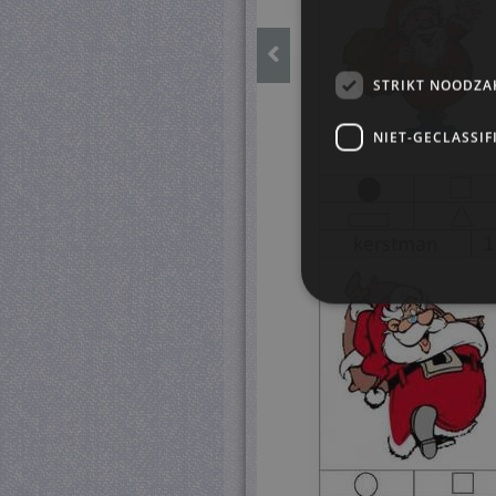
STRIKT NOODZA
NIET-GECLASSIF
S
Strikt noodzakelijke cookie
website kan niet goed worde
Pr
Naam
D
CookieScriptConsent
Co