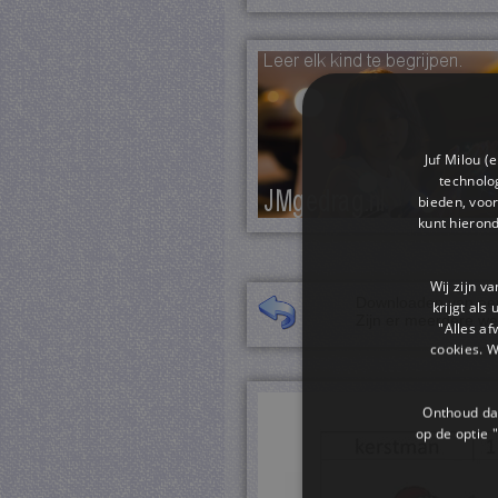
Juf Milou (
technolog
bieden, voor
kunt hieron
Wij zijn v
Downloaden van een 
krijgt als
Zijn er meerdere we
"Alles af
cookies. 
Onthoud dat
op de optie "