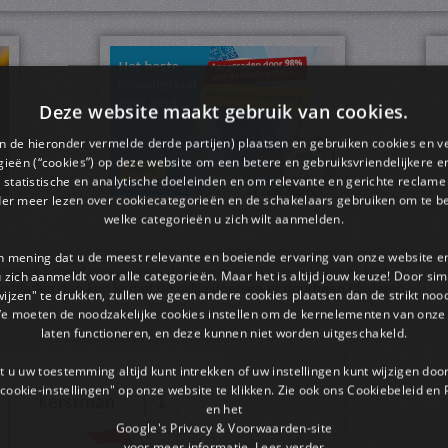
Deze website maakt gebruik van cookies.
en de hieronder vermelde derde partijen) plaatsen en gebruiken cookies en v
ieën (“cookies”) op deze website om een ​​betere en gebruiksvriendelijkere e
 statistische en analytische doeleinden en om relevante en gerichte reclame
der meer lezen over cookiecategorieën en de schakelaars gebruiken om te be
welke categorieën u zich wilt aanmelden.
an mening dat u de meest relevante en boeiende ervaring van onze website 
pdf bestand kun je doen door op het gekozen plaatje te klikken.
 u zich aanmeldt voor alle categorieën. Maar het is altijd jouw keuze! Door s
rkbladen dan kun je met de pijltjestoetsen er doorheen bladeren.
wijzen" te drukken, zullen we geen andere cookies plaatsen dan de strikt noo
We moeten de noodzakelijke cookies instellen om de kernelementen van onze 
laten functioneren, en deze kunnen niet worden uitgeschakeld.
 u uw toestemming altijd kunt intrekken of uw instellingen kunt wijzigen do
cookie-instellingen" op onze website te klikken. Zie ook ons ​​Cookiebeleid en
en het
Google's Privacy & Voorwaarden-site
voor meer informatie.
Lees verder