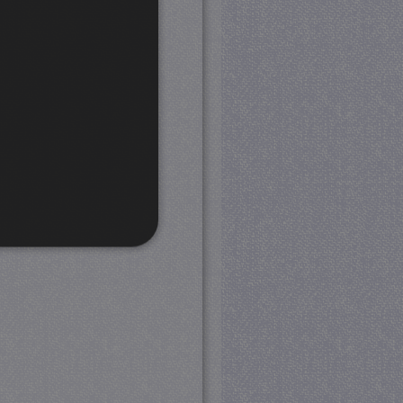
rd
 en accountbeheer. De
com-service om de