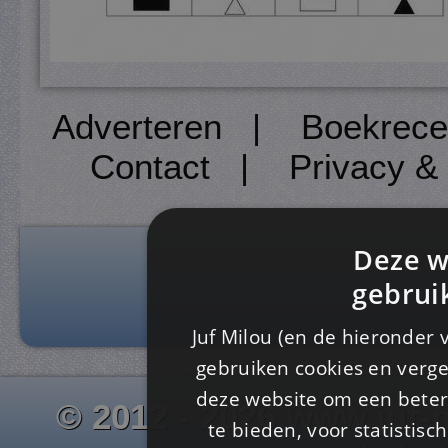
Adverteren
|
Boekrece
Contact
|
Privacy &
Deze w
gebrui
Juf Milou (en de hieronder 
gebruiken cookies en verge
deze website om een ​​beter
© 2012 - 2026 www.juf-m
te bieden, voor statistis