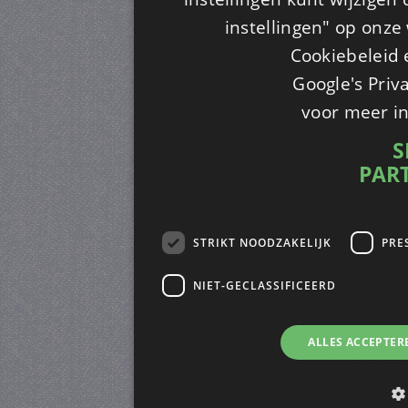
instellingen" op onze w
Cookiebeleid 
Google's Priv
voor meer i
S
PAR
STRIKT NOODZAKELIJK
PRE
NIET-GECLASSIFICEERD
ALLES ACCEPTER