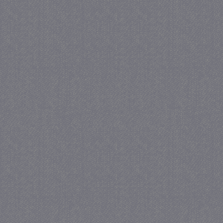
_GRECAPTCHA
5 maa
Google LLC
we
www.google.com
_gid
1 
Google LLC
.juf-milou.nl
crawlprotecttag
juf-milou.nl
1 
_ga
1 j
Google LLC
ma
.juf-milou.nl