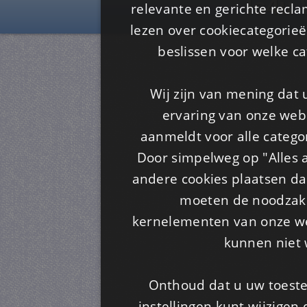
Is4u
relevante en gerichte recl
lezen over cookiecategorie
beslissen voor welke ca
Wij zijn van mening dat
ervaring van onze webs
aanmeldt voor alle categor
Door simpelweg op "Alles a
andere cookies plaatsen dan
moeten de noodzakel
kernelementen van onze web
kunnen niet 
Onthoud dat u uw toeste
instellingen kunt wijzigen