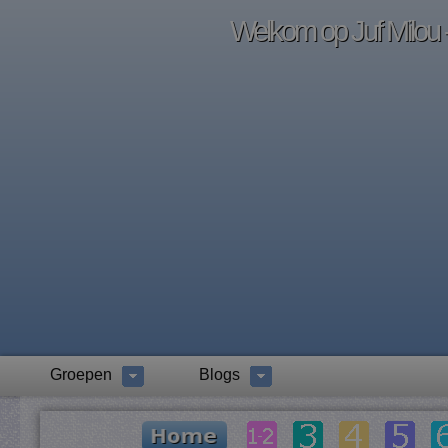
Welkom op Juf Milou -
Groepen
Blogs