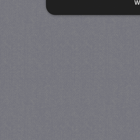
W
Strikt noodzakelijk
Prestatie
Strikt noodzakelijke cookies maken de kernfunctiona
accountbeheer. De website kan niet goed worden geb
Provider
/
Naam
Verva
Domein
CookieScriptConsent
4 we
CookieScript
da
juf-milou.nl
PHPSESSID
Se
PHP.net
juf-milou.nl