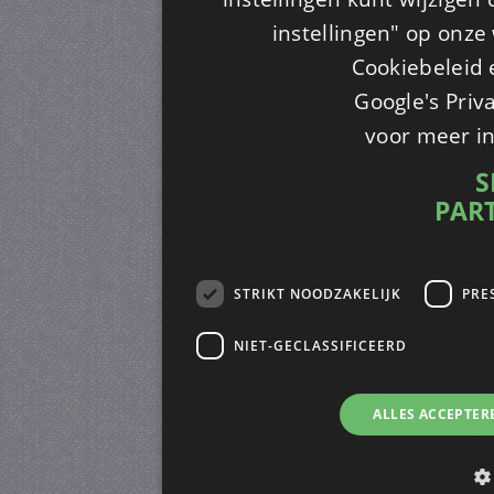
instellingen" op onze w
Cookiebeleid 
Google's Priv
voor meer i
S
PAR
STRIKT NOODZAKELIJK
PRE
NIET-GECLASSIFICEERD
ALLES ACCEPTER