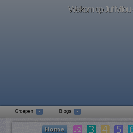
Welkom op Juf Milou -
Groepen
Blogs