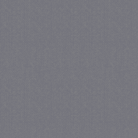
_GRECAPTCHA
5 maa
Google LLC
we
www.google.com
_gid
1 
Google LLC
.juf-milou.nl
crawlprotecttag
juf-milou.nl
1 
_ga
1 j
Google LLC
ma
.juf-milou.nl