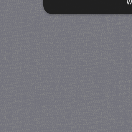
W
Strikt noodzakelijk
Prestatie
Strikt noodzakelijke cookies maken de kernfunctiona
accountbeheer. De website kan niet goed worden geb
Provider
/
Naam
Verva
Domein
CookieScriptConsent
4 we
CookieScript
da
juf-milou.nl
PHPSESSID
Se
PHP.net
juf-milou.nl