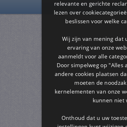
Is4u
relevante en gerichte recl
lezen over cookiecategorie
beslissen voor welke ca
Wij zijn van mening dat
ervaring van onze webs
aanmeldt voor alle categor
Door simpelweg op "Alles a
andere cookies plaatsen dan
moeten de noodzakel
kernelementen van onze web
kunnen niet 
Onthoud dat u uw toeste
instellingen kunt wijzigen