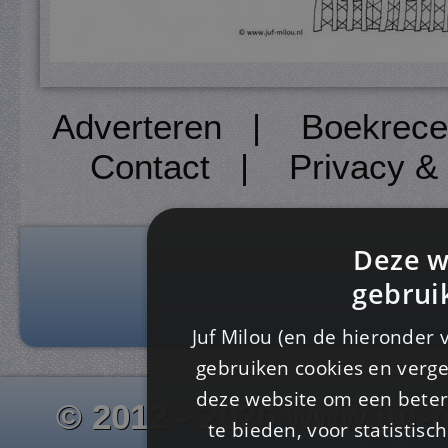
Adverteren
|
Boekrece
Contact
|
Privacy &
Deze w
gebrui
Juf Milou (en de hieronder 
gebruiken cookies en verge
deze website om een ​​beter
© 2012 - 2026 www.juf-m
te bieden, voor statistis