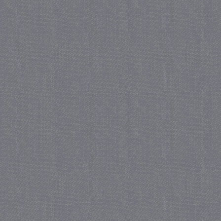
_gat
57 se
Google LLC
.juf-milou.nl