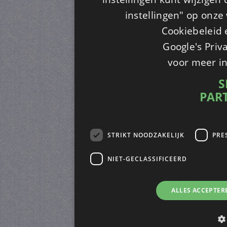
instellingen" op onze w
Cookiebeleid 
Google's Priv
voor meer i
S
PAR
STRIKT NOODZAKELIJK
PRE
NIET-GECLASSIFICEERD
ALLES ACCEPTER