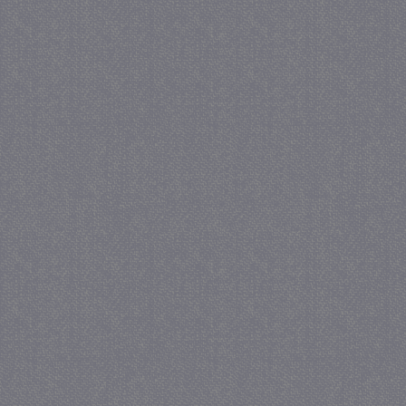
_GRECAPTCHA
5 maa
Google LLC
we
www.google.com
_gid
1 
Google LLC
.juf-milou.nl
crawlprotecttag
juf-milou.nl
1 
_ga
1 j
Google LLC
ma
.juf-milou.nl