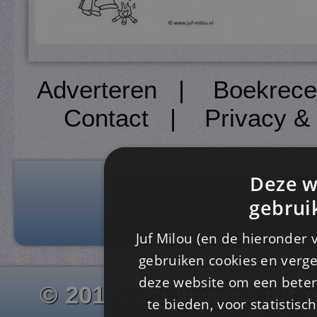
Adverteren
|
Boekrece
Contact
|
Privacy &
Deze w
gebrui
Juf Milou (en de hieronder 
gebruiken cookies en verge
deze website om een ​​beter
© 2012 - 2026 www.juf-m
te bieden, voor statistis