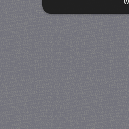
W
Strikt noodzakelijk
Prestatie
Strikt noodzakelijke cookies maken de kernfunctiona
accountbeheer. De website kan niet goed worden geb
Provider
/
Naam
Verva
Domein
CookieScriptConsent
4 we
CookieScript
da
juf-milou.nl
PHPSESSID
Se
PHP.net
juf-milou.nl