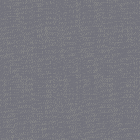
_gat
57 se
Google LLC
.juf-milou.nl