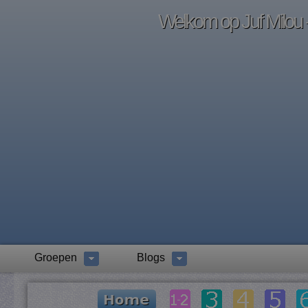
Welkom op Juf Milou -
Groepen
Blogs