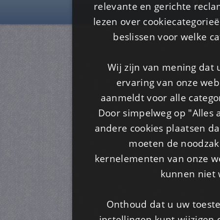
Is4u
relevante en gerichte recl
lezen over cookiecategorie
beslissen voor welke ca
Wij zijn van mening dat
ervaring van onze webs
aanmeldt voor alle categor
Door simpelweg op "Alles a
andere cookies plaatsen dan
moeten de noodzakel
kernelementen van onze web
kunnen niet 
Onthoud dat u uw toeste
instellingen kunt wijzigen