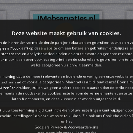
Deze website maakt gebruik van cookies.
en de hieronder vermelde derde partijen) plaatsen en gebruiken cookies en v
ieën (“cookies”) op deze website om een ​​betere en gebruiksvriendelijkere e
 statistische en analytische doeleinden en om relevante en gerichte reclame
der meer lezen over cookiecategorieën en de schakelaars gebruiken om te be
welke categorieën u zich wilt aanmelden.
an mening dat u de meest relevante en boeiende ervaring van onze website 
pdf bestand kun je doen door op het gekozen plaatje te klikken.
 u zich aanmeldt voor alle categorieën. Maar het is altijd jouw keuze! Door s
rkbladen dan kun je met de pijltjestoetsen er doorheen bladeren.
wijzen" te drukken, zullen we geen andere cookies plaatsen dan de strikt noo
We moeten de noodzakelijke cookies instellen om de kernelementen van onze 
laten functioneren, en deze kunnen niet worden uitgeschakeld.
 u uw toestemming altijd kunt intrekken of uw instellingen kunt wijzigen do
cookie-instellingen" op onze website te klikken. Zie ook ons ​​Cookiebeleid en
en het
Google's Privacy & Voorwaarden-site
voor meer informatie.
Lees verder