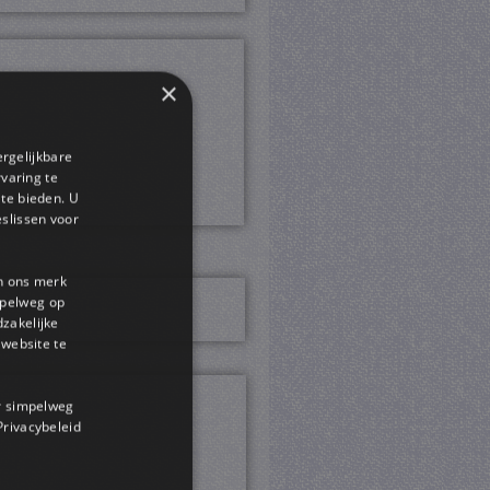
×
ergelijkbare
rvaring te
 te bieden. U
slissen voor
en ons merk
impelweg op
dzakelijke
website te
or simpelweg
 Privacybeleid