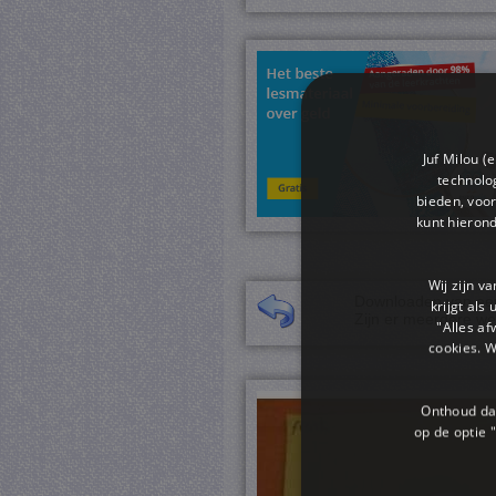
Juf Milou (
technolog
bieden, voor
kunt hieron
Wij zijn v
Downloaden van een 
krijgt als
Zijn er meerdere we
"Alles af
cookies. 
Onthoud dat
op de optie "