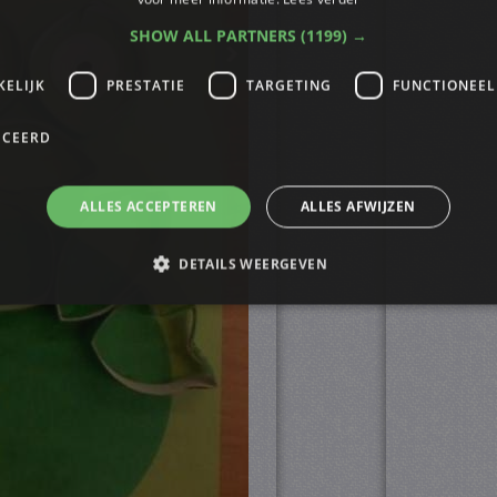
SHOW ALL PARTNERS
(1199) →
KELIJK
PRESTATIE
TARGETING
FUNCTIONEEL
ICEERD
ALLES ACCEPTEREN
ALLES AFWIJZEN
DETAILS WEERGEVEN
trikt noodzakelijk
Prestatie
Targeting
Functioneel
Niet-geclassificee
s maken de kernfunctionaliteiten van de website mogelijk, zoals gebruikersaanmelding
n gebruikt zonder de strikt noodzakelijke cookies.
ovider
/
Vervaldatum
Omschrijving
omein
4 weken 2
Deze cookie wordt gebruikt door de Cookie-Script.
okieScript