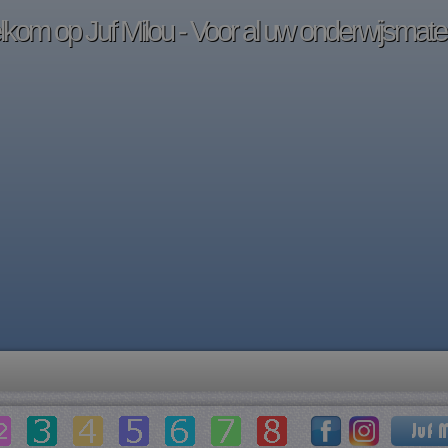
kom op Juf Milou - Voor al uw onderwijsmater