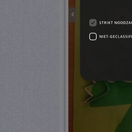
STRIKT NOODZA
NIET-GECLASSIF
S
Strikt noodzakelijke cookie
website kan niet goed worde
Pr
Naam
D
CookieScriptConsent
Co