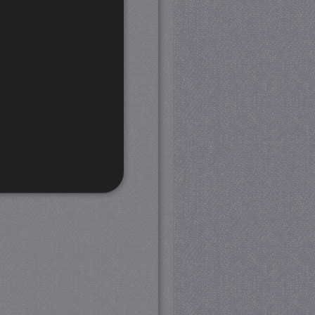
rd
 en accountbeheer. De
com-service om de