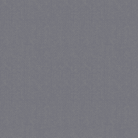
_gat
57 se
Google LLC
.juf-milou.nl