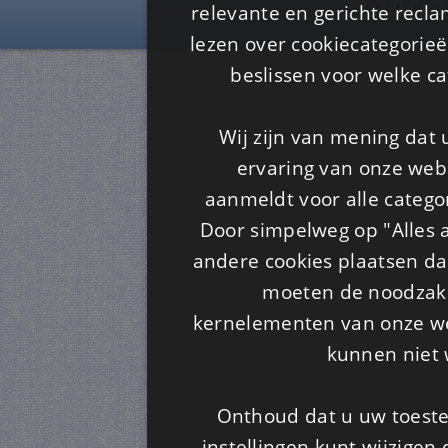
Is4u
relevante en gerichte recl
lezen over cookiecategorie
beslissen voor welke ca
Wij zijn van mening dat
ervaring van onze webs
aanmeldt voor alle categor
Door simpelweg op "Alles a
andere cookies plaatsen dan
moeten de noodzakel
kernelementen van onze web
kunnen niet 
Onthoud dat u uw toeste
instellingen kunt wijzigen