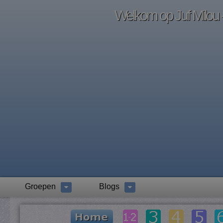
Welkom op Juf Milou -
Groepen
Blogs