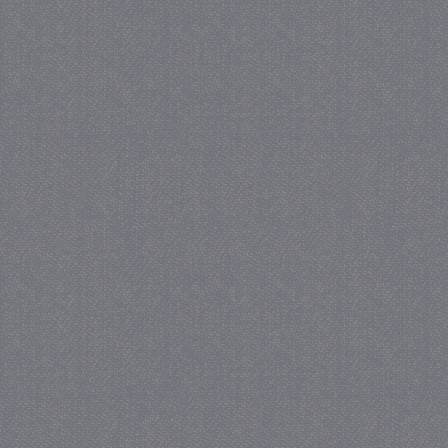
_GRECAPTCHA
5 maa
Google LLC
we
www.google.com
_gid
1 
Google LLC
.juf-milou.nl
crawlprotecttag
juf-milou.nl
1 
_ga
1 j
Google LLC
ma
.juf-milou.nl