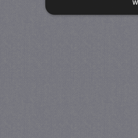
W
Strikt noodzakelijk
Prestatie
Strikt noodzakelijke cookies maken de kernfunctiona
accountbeheer. De website kan niet goed worden geb
Provider
/
Naam
Verva
Domein
CookieScriptConsent
4 we
CookieScript
da
juf-milou.nl
PHPSESSID
Se
PHP.net
juf-milou.nl