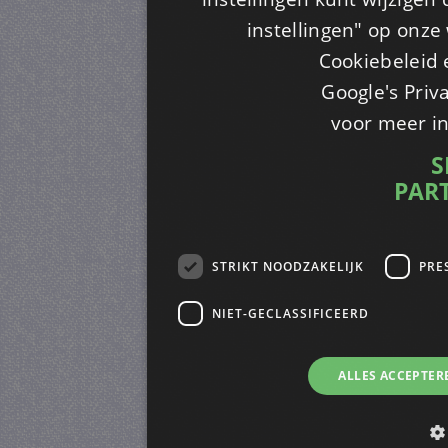
instellingen" op onze w
Cookiebeleid 
Google's Priv
voor meer i
S
PAR
STRIKT NOODZAKELIJK
PRE
NIET-GECLASSIFICEERD
ALLES ACCEPTER