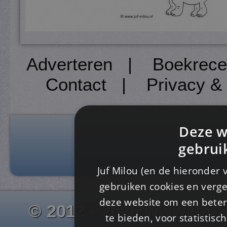
Adverteren
|
Boekrece
Contact
|
Privacy &
Deze w
gebrui
Juf Milou (en de hieronder 
gebruiken cookies en verge
deze website om een ​​beter
© 2012 - 2026 www.juf-m
te bieden, voor statistis