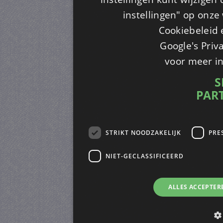
instellingen" op onze w
Cookiebeleid 
Google's Priv
voor meer i
S
PAR
STRIKT NOODZAKELIJK
PRE
NIET-GECLASSIFICEERD
ALLES ACCEPTER