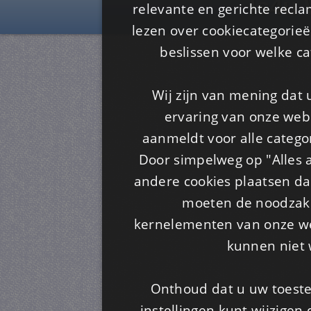
Is4u
relevante en gerichte recl
lezen over cookiecategorie
beslissen voor welke ca
Wij zijn van mening dat
ervaring van onze webs
aanmeldt voor alle categor
Door simpelweg op "Alles a
andere cookies plaatsen dan
moeten de noodzakel
kernelementen van onze web
kunnen niet 
Onthoud dat u uw toeste
instellingen kunt wijzigen