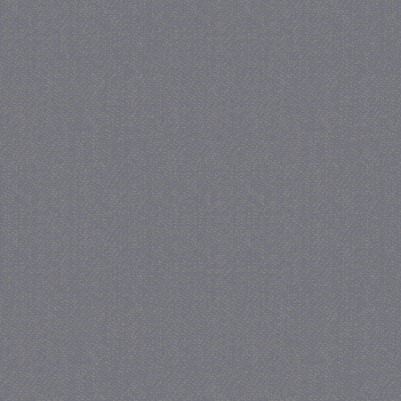
_gat
57 se
Google LLC
.juf-milou.nl