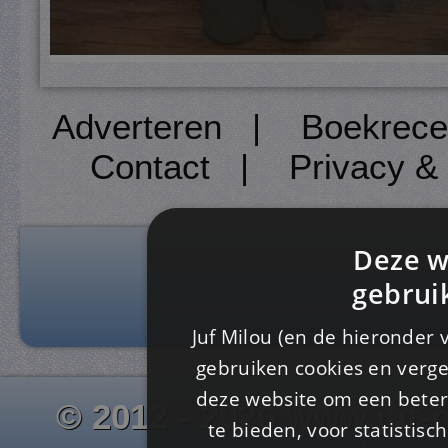
Adverteren
|
Boekrece
Contact
|
Privacy &
Deze w
gebrui
Juf Milou (en de hieronder 
gebruiken cookies en verge
deze website om een ​​beter
© 2012 - 2026 www.juf-m
te bieden, voor statistis