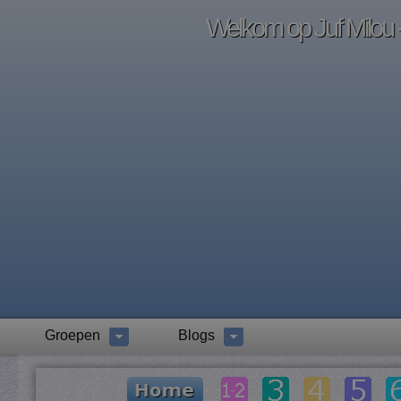
Welkom op Juf Milou -
Groepen
Blogs