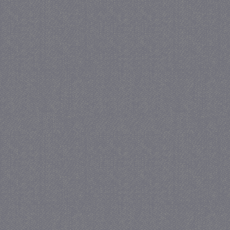
_GRECAPTCHA
5 maa
Google LLC
we
www.google.com
_gid
1 
Google LLC
.juf-milou.nl
crawlprotecttag
juf-milou.nl
1 
_ga
1 j
Google LLC
ma
.juf-milou.nl