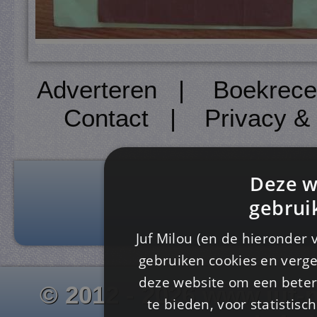
Adverteren
|
Boekrece
Contact
|
Privacy &
Deze w
gebrui
Juf Milou (en de hieronder 
gebruiken cookies en verge
deze website om een ​​beter
© 2012 - 2026 www.juf-m
te bieden, voor statistis