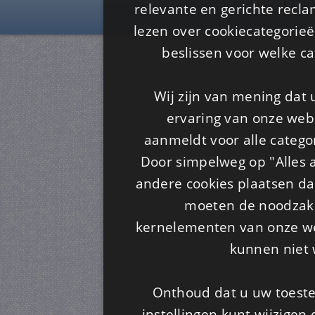
Is4u
relevante en gerichte recl
lezen over cookiecategorie
beslissen voor welke ca
Wij zijn van mening dat
ervaring van onze webs
aanmeldt voor alle categor
Door simpelweg op "Alles a
andere cookies plaatsen dan
moeten de noodzakel
kernelementen van onze web
kunnen niet 
Onthoud dat u uw toeste
instellingen kunt wijzigen