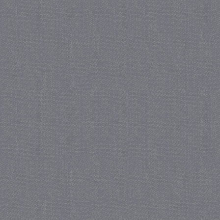
_gat
57 se
Google LLC
.juf-milou.nl