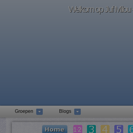
Welkom op Juf Milou -
Groepen
Blogs