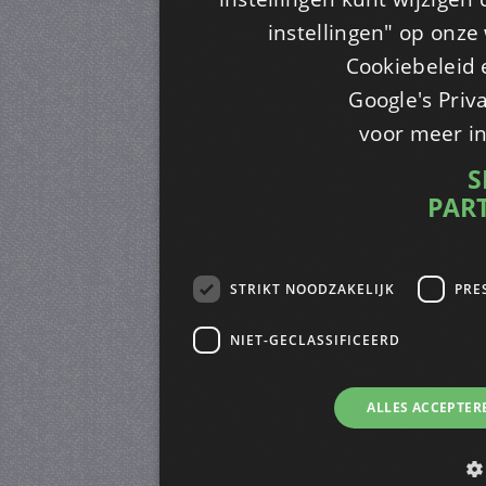
instellingen" op onze w
Cookiebeleid 
Google's Priv
voor meer i
S
PAR
STRIKT NOODZAKELIJK
PRE
NIET-GECLASSIFICEERD
ALLES ACCEPTER