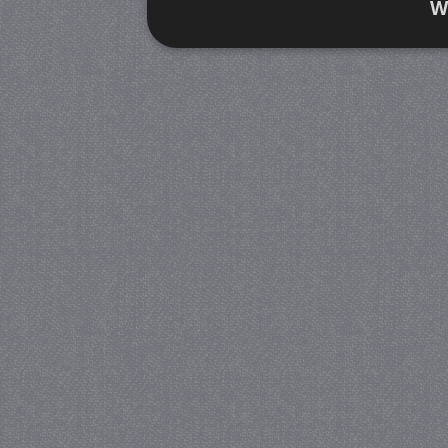
W
Strikt noodzakelijk
Prestatie
Strikt noodzakelijke cookies maken de kernfunctiona
accountbeheer. De website kan niet goed worden geb
Provider
/
Naam
Verva
Domein
CookieScriptConsent
4 we
CookieScript
da
juf-milou.nl
PHPSESSID
Se
PHP.net
juf-milou.nl