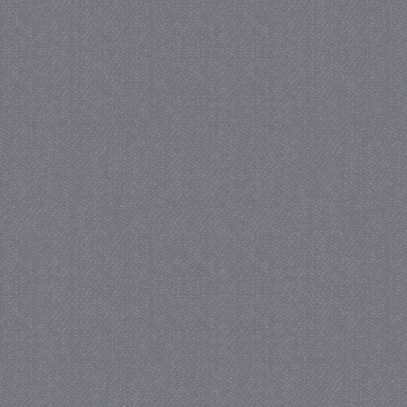
_GRECAPTCHA
5 maa
Google LLC
we
www.google.com
_gid
1 
Google LLC
.juf-milou.nl
crawlprotecttag
juf-milou.nl
1 
_ga
1 j
Google LLC
ma
.juf-milou.nl