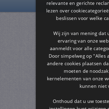
Is4u
relevante en gerichte recl
lezen over cookiecategorie
beslissen voor welke ca
Wij zijn van mening dat
ervaring van onze webs
aanmeldt voor alle categor
Door simpelweg op "Alles a
andere cookies plaatsen dan
moeten de noodzakel
kernelementen van onze web
kunnen niet 
Onthoud dat u uw toeste
instellingen kunt wijzigen