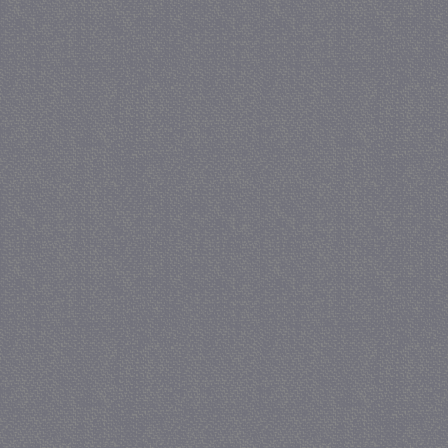
_gat
57 se
Google LLC
.juf-milou.nl