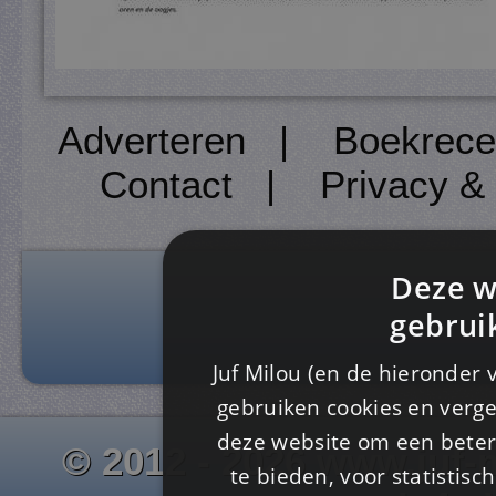
Adverteren
|
Boekrece
Contact
|
Privacy &
Deze w
gebrui
Juf Milou (en de hieronder 
gebruiken cookies en verge
deze website om een ​​beter
© 2012 - 2026 www.juf-m
te bieden, voor statistis