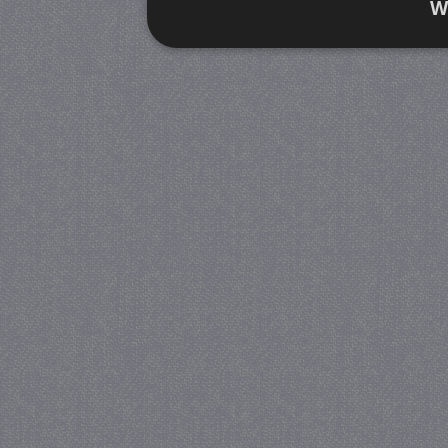
W
Strikt noodzakelijk
Prestatie
Strikt noodzakelijke cookies maken de kernfunctiona
accountbeheer. De website kan niet goed worden geb
Provider
/
Naam
Verva
Domein
CookieScriptConsent
4 we
CookieScript
da
juf-milou.nl
PHPSESSID
Se
PHP.net
juf-milou.nl