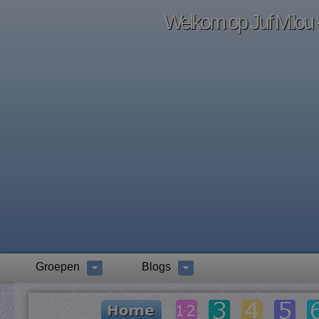
Welkom op Juf Milou -
Groepen
Blogs