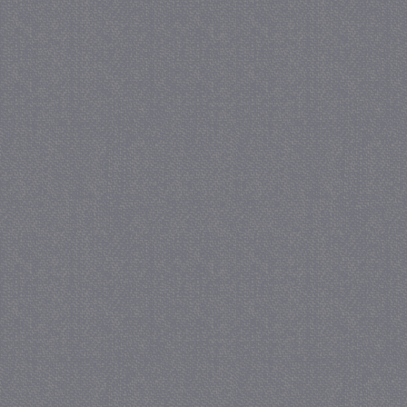
_GRECAPTCHA
5 maa
Google LLC
we
www.google.com
_gid
1 
Google LLC
.juf-milou.nl
crawlprotecttag
juf-milou.nl
1 
_ga
1 j
Google LLC
ma
.juf-milou.nl