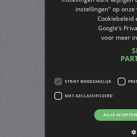
instellingen" op onze w
Cookiebeleid 
Google's Priv
voor meer i
S
PAR
STRIKT NOODZAKELIJK
PRE
NIET-GECLASSIFICEERD
ALLES ACCEPTER