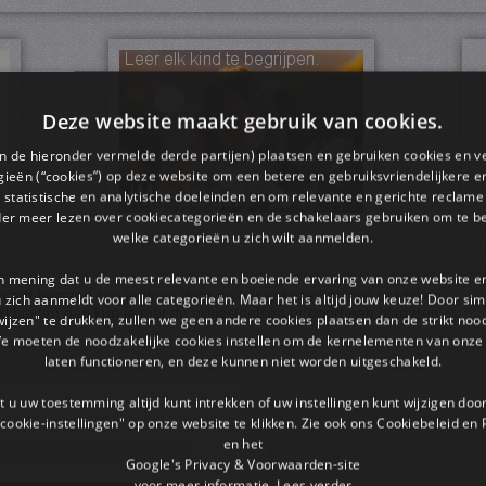
Deze website maakt gebruik van cookies.
en de hieronder vermelde derde partijen) plaatsen en gebruiken cookies en v
ieën (“cookies”) op deze website om een ​​betere en gebruiksvriendelijkere e
 statistische en analytische doeleinden en om relevante en gerichte reclame
der meer lezen over cookiecategorieën en de schakelaars gebruiken om te be
welke categorieën u zich wilt aanmelden.
an mening dat u de meest relevante en boeiende ervaring van onze website 
pdf bestand kun je doen door op het gekozen plaatje te klikken.
 u zich aanmeldt voor alle categorieën. Maar het is altijd jouw keuze! Door s
rkbladen dan kun je met de pijltjestoetsen er doorheen bladeren.
wijzen" te drukken, zullen we geen andere cookies plaatsen dan de strikt noo
We moeten de noodzakelijke cookies instellen om de kernelementen van onze 
laten functioneren, en deze kunnen niet worden uitgeschakeld.
 u uw toestemming altijd kunt intrekken of uw instellingen kunt wijzigen do
cookie-instellingen" op onze website te klikken. Zie ook ons ​​Cookiebeleid en
en het
Google's Privacy & Voorwaarden-site
voor meer informatie.
Lees verder