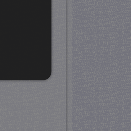
rd
 en accountbeheer. De
com-service om de