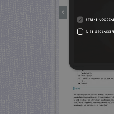
STRIKT NOODZA
NIET-GECLASSIF
S
Strikt noodzakelijke cookie
website kan niet goed worde
Pr
Naam
D
CookieScriptConsent
Co