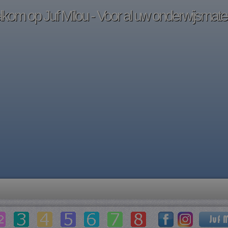
kom op Juf Milou - Voor al uw onderwijsmater