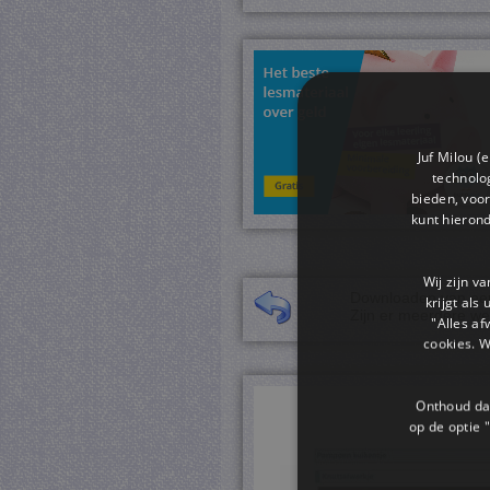
Juf Milou (
technolog
bieden, voor
kunt hieron
Wij zijn v
Downloaden van een 
krijgt als
Zijn er meerdere we
"Alles af
cookies. 
Onthoud dat
op de optie "