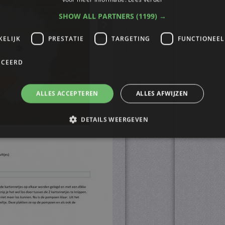
SHOW ALL PARTNERS
(1199) →
KELIJK
PRESTATIE
TARGETING
FUNCTIONEEL
ICEERD
ALLES ACCEPTEREN
ALLES AFWIJZEN
DETAILS WEERGEVEN
trikt noodzakelijk
Prestatie
Targeting
Functioneel
Niet-geclassificee
s maken de kernfunctionaliteiten van de website mogelijk, zoals gebruikersaanmelding
n gebruikt zonder de strikt noodzakelijke cookies.
ovider
/
Vervaldatum
Omschrijving
omein
4 weken 2
Deze cookie wordt gebruikt door de Cookie-Script.
okieScript