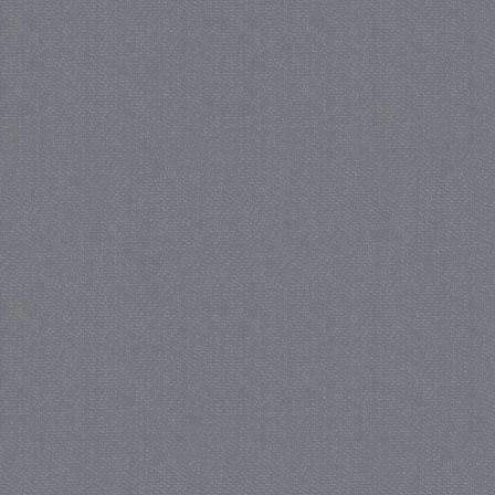
_GRECAPTCHA
5 maa
Google LLC
we
www.google.com
_gid
1 
Google LLC
.juf-milou.nl
crawlprotecttag
juf-milou.nl
1 
_ga
1 j
Google LLC
ma
.juf-milou.nl