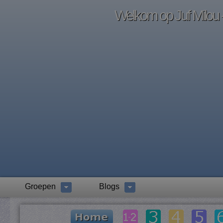
Welkom op Juf Milou -
Groepen
Blogs