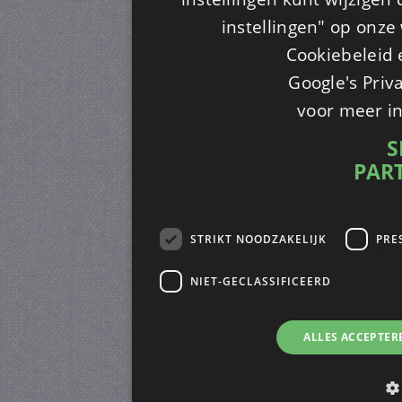
instellingen" op onze w
Cookiebeleid 
Google's Priv
voor meer i
S
PAR
STRIKT NOODZAKELIJK
PRE
NIET-GECLASSIFICEERD
ALLES ACCEPTER