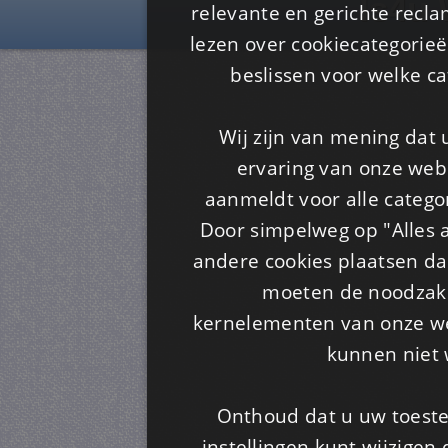
Is4u
relevante en gerichte recl
lezen over cookiecategorie
beslissen voor welke ca
Wij zijn van mening dat
ervaring van onze webs
aanmeldt voor alle categor
Door simpelweg op "Alles a
andere cookies plaatsen dan
moeten de noodzakel
kernelementen van onze web
kunnen niet 
Onthoud dat u uw toeste
instellingen kunt wijzigen