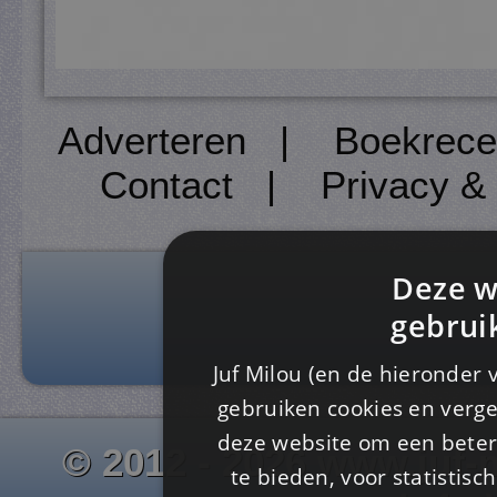
Adverteren
|
Boekrece
Contact
|
Privacy &
Deze w
gebrui
Juf Milou (en de hieronder 
gebruiken cookies en verge
deze website om een ​​beter
© 2012 - 2026 www.juf-m
te bieden, voor statistis