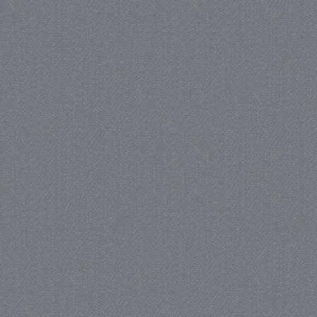
_gat
57 se
Google LLC
.juf-milou.nl