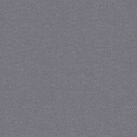
_gat
57 se
Google LLC
.juf-milou.nl