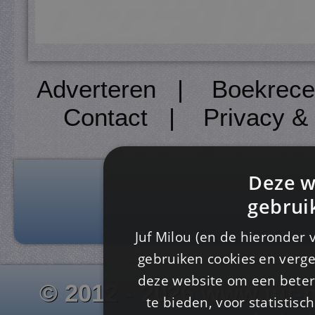
Adverteren
|
Boekrece
Contact
|
Privacy &
Deze w
gebrui
Juf Milou (en de hieronder 
gebruiken cookies en verge
deze website om een ​​beter
© 2012 - 2026 www.juf-m
te bieden, voor statistis