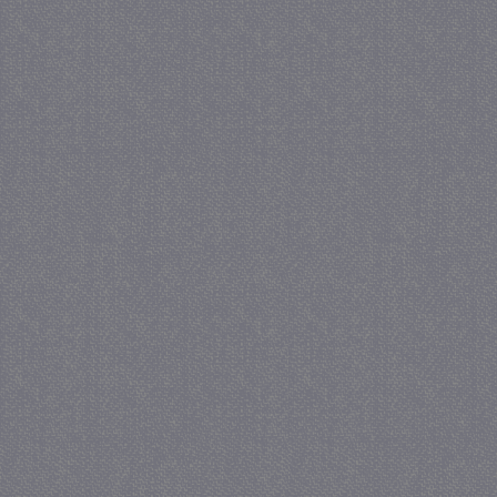
_GRECAPTCHA
5 maa
Google LLC
we
www.google.com
_gid
1 
Google LLC
.juf-milou.nl
crawlprotecttag
juf-milou.nl
1 
_ga
1 j
Google LLC
ma
.juf-milou.nl