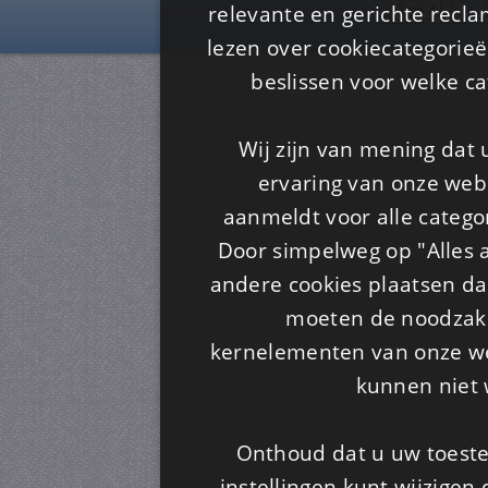
Is4u
relevante en gerichte recl
lezen over cookiecategorie
beslissen voor welke ca
Wij zijn van mening dat
ervaring van onze webs
aanmeldt voor alle categor
Door simpelweg op "Alles a
andere cookies plaatsen dan
moeten de noodzakel
kernelementen van onze web
kunnen niet 
Onthoud dat u uw toeste
instellingen kunt wijzigen