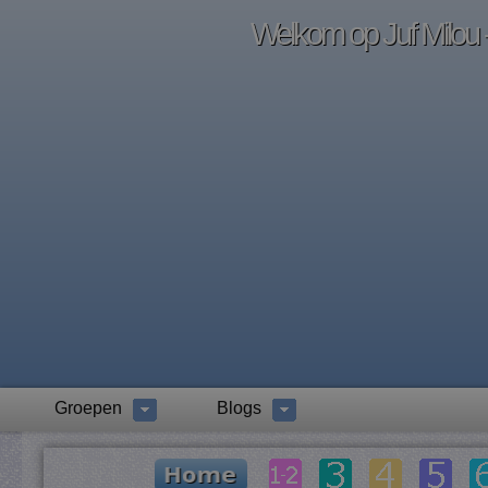
Welkom op Juf Milou -
Groepen
Blogs