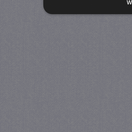
W
Strikt noodzakelijk
Prestatie
Strikt noodzakelijke cookies maken de kernfunctiona
accountbeheer. De website kan niet goed worden geb
Provider
/
Naam
Verva
Domein
CookieScriptConsent
4 we
CookieScript
da
juf-milou.nl
PHPSESSID
Se
PHP.net
juf-milou.nl