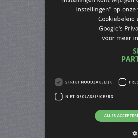
instellingen" op onze w
Cookiebeleid 
Google's Priv
voor meer i
S
PAR
STRIKT NOODZAKELIJK
PRE
NIET-GECLASSIFICEERD
ALLES ACCEPTER