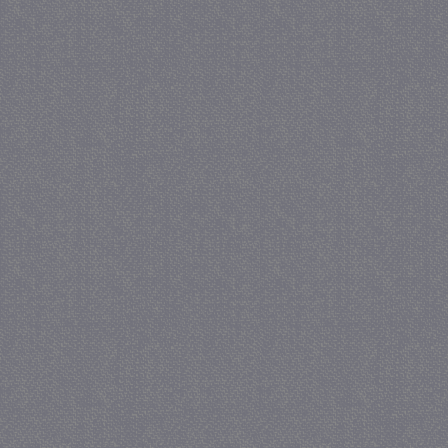
_gat
57 se
Google LLC
.juf-milou.nl