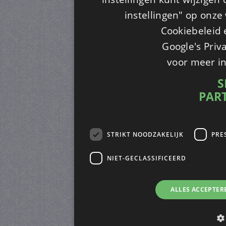
instellingen" op onze w
Cookiebeleid 
Google's Priv
voor meer i
S
PAR
STRIKT NOODZAKELIJK
PRE
NIET-GECLASSIFICEERD
ALLES ACCEPTER