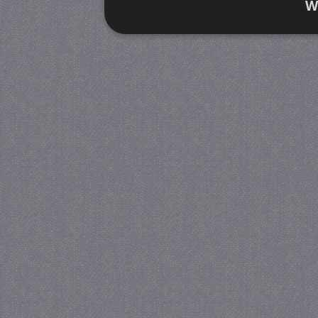
W
Strikt noodzakelijk
Prestatie
Strikt noodzakelijke cookies maken de kernfunctiona
accountbeheer. De website kan niet goed worden geb
Provider
/
Naam
Verva
Domein
CookieScriptConsent
4 we
CookieScript
da
juf-milou.nl
PHPSESSID
Se
PHP.net
juf-milou.nl