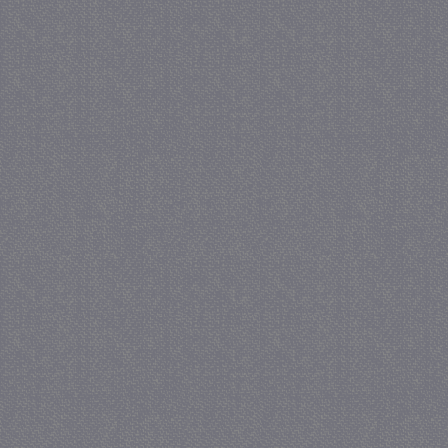
_GRECAPTCHA
5 maa
Google LLC
we
www.google.com
_gid
1 
Google LLC
.juf-milou.nl
crawlprotecttag
juf-milou.nl
1 
_ga
1 j
Google LLC
ma
.juf-milou.nl