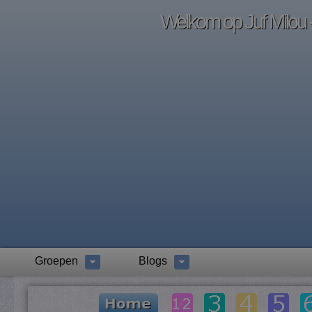
Welkom op Juf Milou -
Groepen
Blogs