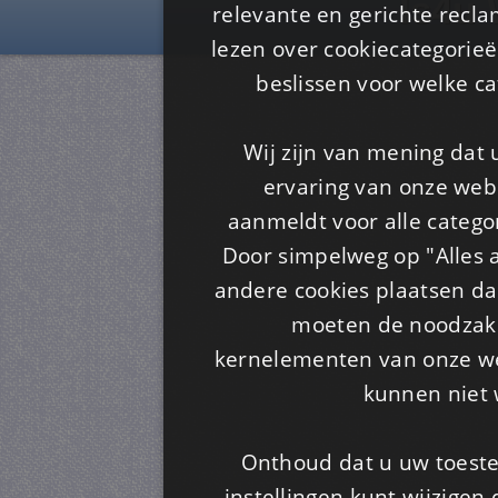
Is4u
relevante en gerichte recl
lezen over cookiecategorie
beslissen voor welke ca
Wij zijn van mening dat
ervaring van onze webs
aanmeldt voor alle categor
Door simpelweg op "Alles a
andere cookies plaatsen dan
moeten de noodzakel
kernelementen van onze web
kunnen niet 
Onthoud dat u uw toeste
instellingen kunt wijzigen