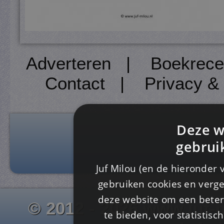
Adverteren
|
Boekrece
Contact
|
Privacy &
Deze w
gebrui
Juf Milou (en de hieronder 
gebruiken cookies en verge
deze website om een ​​beter
© 2012 - 2026 www.juf-m
te bieden, voor statistis