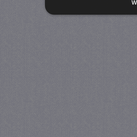
W
Strikt noodzakelijk
Prestatie
Strikt noodzakelijke cookies maken de kernfunctiona
accountbeheer. De website kan niet goed worden geb
Provider
/
Naam
Verva
Domein
CookieScriptConsent
4 we
CookieScript
da
juf-milou.nl
PHPSESSID
Se
PHP.net
juf-milou.nl