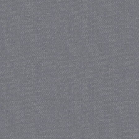
_GRECAPTCHA
5 maa
Google LLC
we
www.google.com
_gid
1 
Google LLC
.juf-milou.nl
crawlprotecttag
juf-milou.nl
1 
_ga
1 j
Google LLC
ma
.juf-milou.nl