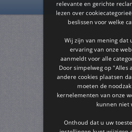
Is4u
relevante en gerichte recl
lezen over cookiecategorie
beslissen voor welke ca
Wij zijn van mening dat
ervaring van onze webs
aanmeldt voor alle categor
Door simpelweg op "Alles a
andere cookies plaatsen dan
moeten de noodzakel
kernelementen van onze web
kunnen niet 
Onthoud dat u uw toeste
instellingen kunt wijzigen