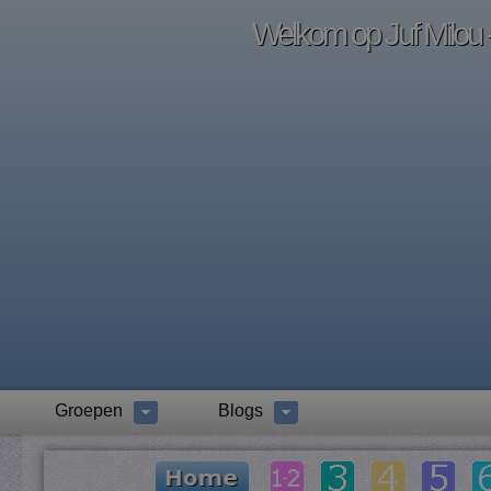
Welkom op Juf Milou -
Groepen
Blogs