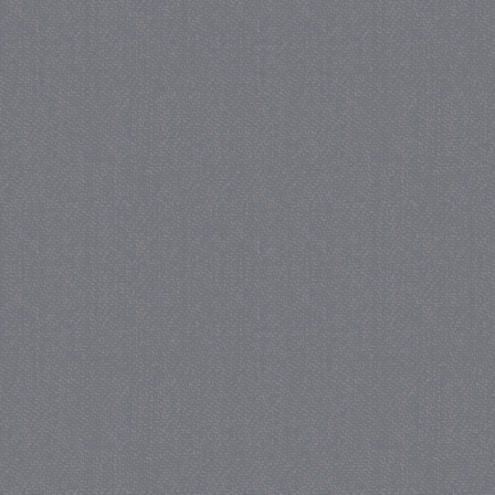
_gat
57 se
Google LLC
.juf-milou.nl