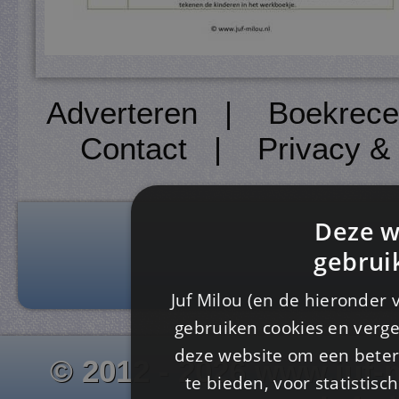
Adverteren
|
Boekrece
Contact
|
Privacy &
Deze w
gebrui
Juf Milou (en de hieronder 
gebruiken cookies en verge
deze website om een ​​beter
© 2012 - 2026 www.juf-m
te bieden, voor statistis