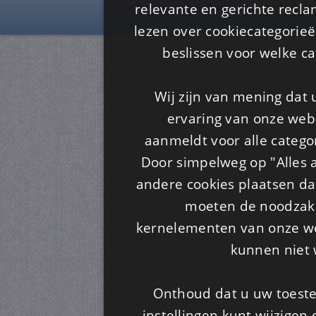
Is4u
relevante en gerichte recl
lezen over cookiecategorie
beslissen voor welke ca
Wij zijn van mening dat
ervaring van onze webs
aanmeldt voor alle categor
Door simpelweg op "Alles a
andere cookies plaatsen dan
moeten de noodzakel
kernelementen van onze web
kunnen niet 
Onthoud dat u uw toeste
instellingen kunt wijzigen