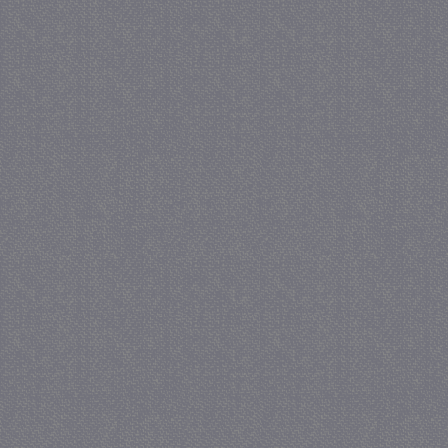
_GRECAPTCHA
5 maa
Google LLC
we
www.google.com
_gid
1 
Google LLC
.juf-milou.nl
crawlprotecttag
juf-milou.nl
1 
_ga
1 j
Google LLC
ma
.juf-milou.nl