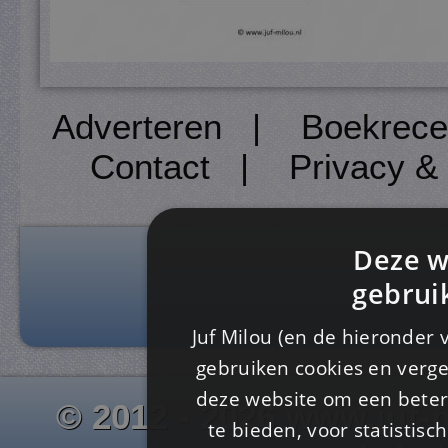
Adverteren
|
Boekrece
Contact
|
Privacy &
Deze w
gebrui
Juf Milou (en de hieronder 
gebruiken cookies en verge
deze website om een ​​beter
© 2012 - 2026 www.juf-m
te bieden, voor statistis