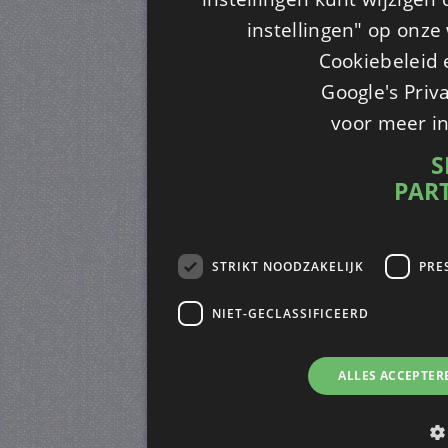
instellingen" op onze w
Cookiebeleid 
Google's Priv
voor meer i
S
PAR
STRIKT NOODZAKELIJK
PRE
NIET-GECLASSIFICEERD
ALLES ACCEPTER