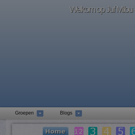
Welkom op Juf Milou -
Groepen
Blogs