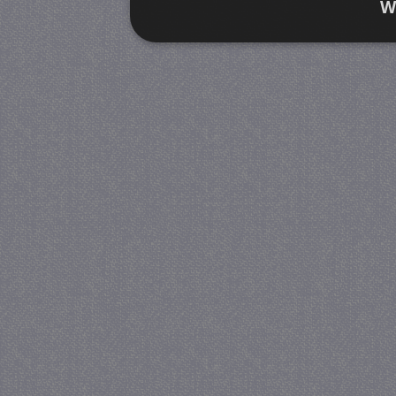
W
Strikt noodzakelijk
Prestatie
Strikt noodzakelijke cookies maken de kernfunctiona
accountbeheer. De website kan niet goed worden geb
Provider
/
Naam
Verva
Domein
CookieScriptConsent
4 we
CookieScript
da
juf-milou.nl
PHPSESSID
Se
PHP.net
juf-milou.nl