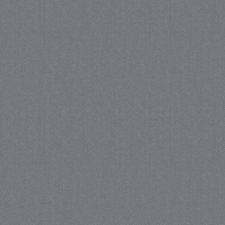
_gat
57 se
Google LLC
.juf-milou.nl