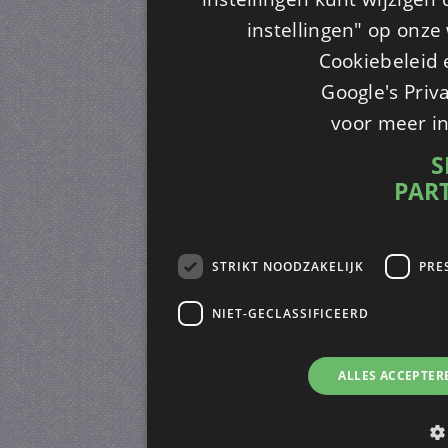
instellingen" op onze w
Cookiebeleid 
Google's Priv
voor meer i
S
PAR
STRIKT NOODZAKELIJK
PRE
NIET-GECLASSIFICEERD
ALLES ACCEPTER