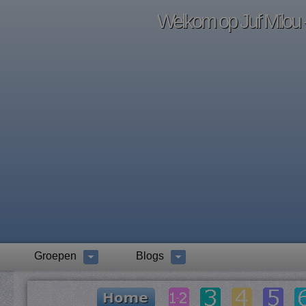
Welkom op Juf Milou -
Groepen
Blogs