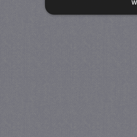
W
Strikt noodzakelijk
Prestatie
Strikt noodzakelijke cookies maken de kernfunctiona
accountbeheer. De website kan niet goed worden geb
Provider
/
Naam
Verva
Domein
CookieScriptConsent
4 we
CookieScript
da
juf-milou.nl
PHPSESSID
Se
PHP.net
juf-milou.nl