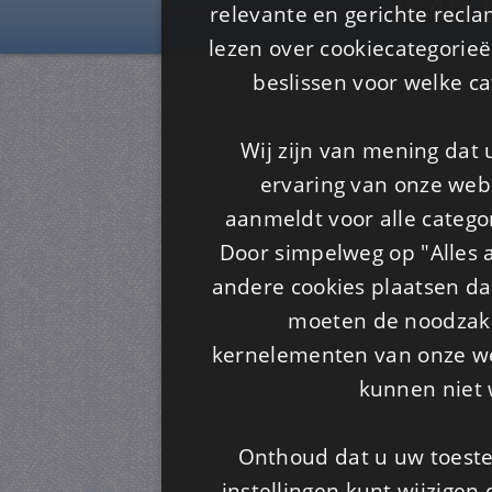
Is4u
relevante en gerichte recl
lezen over cookiecategorie
beslissen voor welke ca
Wij zijn van mening dat
ervaring van onze webs
aanmeldt voor alle categor
Door simpelweg op "Alles a
andere cookies plaatsen dan
moeten de noodzakel
kernelementen van onze web
kunnen niet 
Onthoud dat u uw toeste
instellingen kunt wijzigen