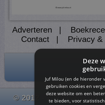
Adverteren
|
Boekrece
Contact
|
Privacy &
Deze w
gebrui
Juf Milou (en de hieronder 
gebruiken cookies en verge
deze website om een ​​beter
© 2012 - 2026 www.juf-m
te bieden, voor statistis