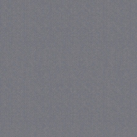
_GRECAPTCHA
5 maa
Google LLC
we
www.google.com
_gid
1 
Google LLC
.juf-milou.nl
crawlprotecttag
juf-milou.nl
1 
_ga
1 j
Google LLC
ma
.juf-milou.nl