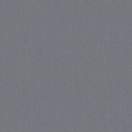
_gat
57 se
Google LLC
.juf-milou.nl